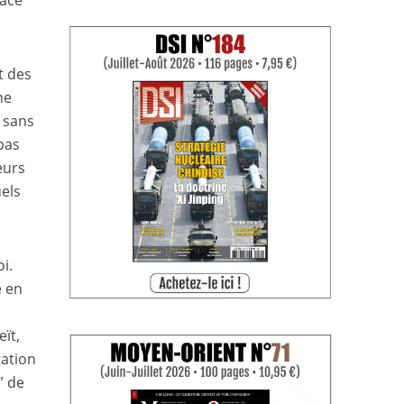
t des
ne
 sans
pas
eurs
els
i.
e en
ït,
tation
” de