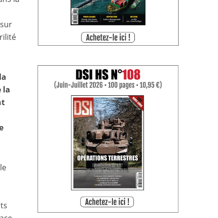
 sur
ilité
la
 la
nt
e
le
e
nts
face