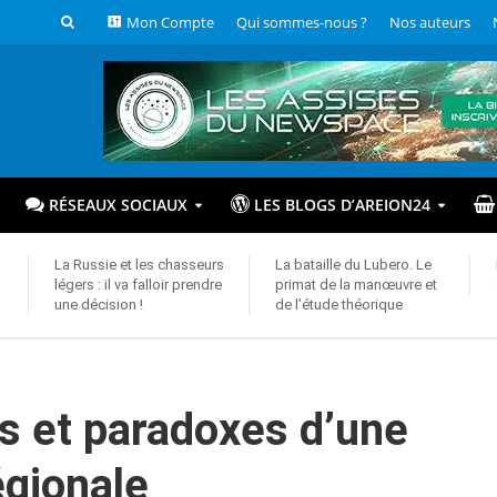
Mon Compte
Qui sommes-nous ?
Nos auteurs
RÉSEAUX SOCIAUX
LES BLOGS D’AREION24
La Russie et les chasseurs
La bataille du Lubero. Le
légers : il va falloir prendre
primat de la manœuvre et
une décision !
de l’étude théorique
is et paradoxes d’une
égionale