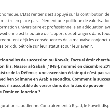
nomique. L’État rentier s’est appuyé sur la contribution de 
mettre en place parallèlement une politique de valorisatio
formation universitaire et professionnelle en adéquation ave
weïtienne est tributaire de l’apport des étrangers dans tous
 redoutent déjà les conséquences de la mauvaise conjonct
s prix du pétrole sur leur statut et sur leur avenir.
tionnelles de succession au Koweït, l’actuel émir cherch
son fils, Nasser al-Sabah [1948-], nommé en décembre 20
istre de la Défense, une ascension éclair qui n’est pas s
med ben Salmane en Arabie saoudite. Comment la succes
est-il susceptible de verser dans des luttes de pouvoir
e l’émir en fonction ?
guration saoudienne. Contrairement à Riyad, le Koweït dis