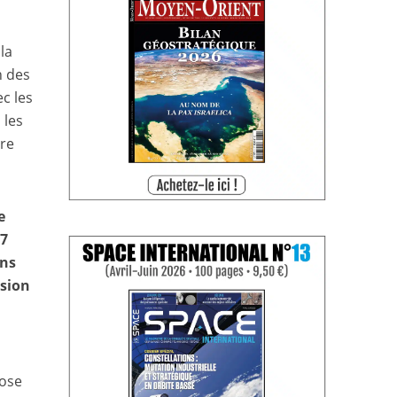
la
n des
c les
 les
ure
e
17
ans
sion
pose