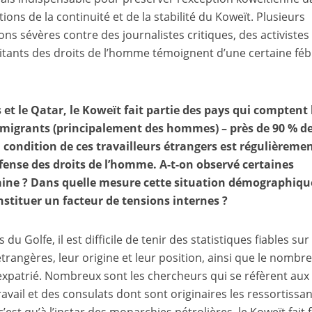
ions de la continuité et de la stabilité du Koweït. Plusieurs
ions sévères contre des journalistes critiques, des activistes
litants des droits de l’homme témoignent d’une certaine fébr
 et le Qatar, le Koweït fait partie des pays qui comptent 
migrants (principalement des hommes) – près de 90 % de
 condition de ces travailleurs étrangers est régulièreme
ense des droits de l’homme. A-t-on observé certaines
ine ? Dans quelle mesure cette situation démographiqu
onstituer un facteur de tensions internes ?
u Golfe, il est difficile de tenir des statistiques fiables sur 
angères, leur origine et leur position, ainsi que le nombr
expatrié. Nombreux sont les chercheurs qui se réfèrent aux
avail et des consulats dont sont originaires les ressortissa
c’est qu’à l’instar des monarchies pétrolières, le Koweït fait 