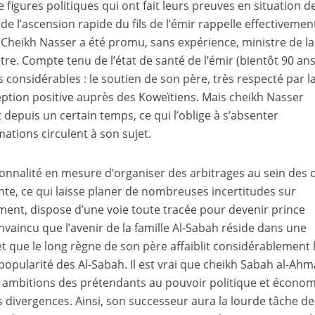
e figures politiques qui ont fait leurs preuves en situation d
de l’ascension rapide du fils de l’émir rappelle effectivement
eikh Nasser a été promu, sans expérience, ministre de la
re. Compte tenu de l’état de santé de l’émir (bientôt 90 ans
 considérables : le soutien de son père, très respecté par l
eption positive auprès des Koweïtiens. Mais cheikh Nasser
t depuis un certain temps, ce qui l’oblige à s’absenter
ations circulent à son sujet.
rsonnalité en mesure d’organiser des arbitrages au sein des 
ante, ce qui laisse planer de nombreuses incertitudes sur
uement, dispose d’une voie toute tracée pour devenir prince
nvaincu que l’avenir de la famille Al-Sabah réside dans une
t que le long règne de son père affaiblit considérablement 
popularité des Al-Sabah. Il est vrai que cheikh Sabah al-Ahm
les ambitions des prétendants au pouvoir politique et écono
s divergences. Ainsi, son successeur aura la lourde tâche de