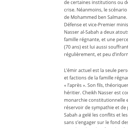
de certaines institutions ou d
crise. Néanmoins, le scénario 
de Mohammed ben Salmane. Ch
Défense et vice-Premier minist
Nasser al-Sabah a deux atouts
famille régnante, et une perc
(70 ans) est lui aussi souffran
régulièrement, et peu d’inform
L’émir actuel est la seule pe
et factions de la famille régn
« l’après ». Son fils, théoriq
héritier. Cheikh Nasser est co
monarchie constitutionnelle e
réservoir de sympathie et de 
Sabah a gelé les conflits et 
sans s’engager sur le fond de