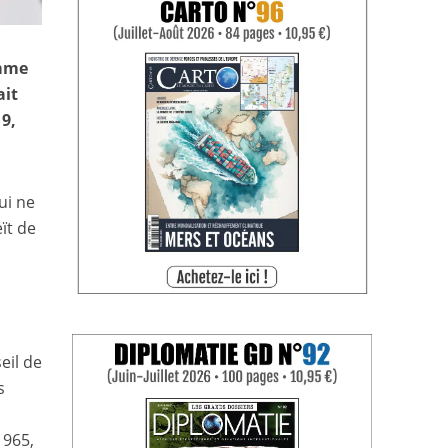
omme
ait
19,
ui ne
ït de
t
eil de
s
1965,