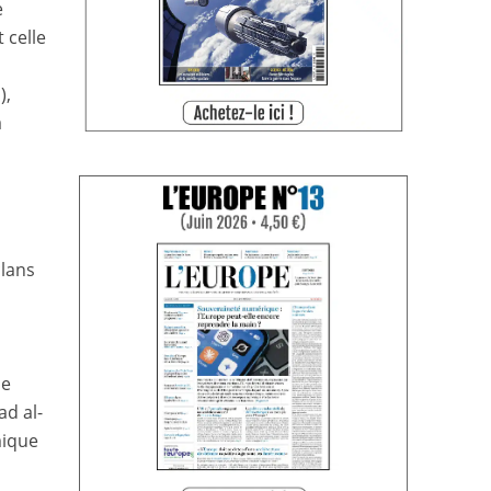
e
 celle
),
a
clans
le
ad al-
mique