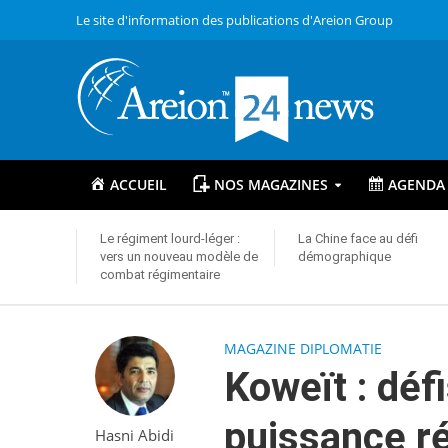
Le site d'information des publications d'Areion Group
ACCUEIL
NOS MAGAZINES
AGENDA
Le régiment lourd-léger :
La Chine face au défi
vers un nouveau modèle de
démographique
combat régimentaire
MAGAZINE DIPLOMATIE
Koweït : déf
puissance r
Hasni Abidi