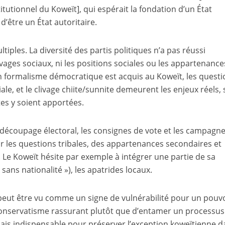
itutionnel du Koweït], qui espérait la fondation d’un État
d’être un État autoritaire.
tiples. La diversité des partis politiques n’a pas réussi
vages sociaux, ni les positions sociales ou les appartenance
in formalisme démocratique est acquis au Koweït, les quest
iale, et le clivage chiite/sunnite demeurent les enjeux réels,
es y soient apportées.
 découpage électoral, les consignes de vote et les campagn
r les questions tribales, des appartenances secondaires et
 Le Koweït hésite par exemple à intégrer une partie de sa
 sans nationalité »), les apatrides locaux.
 peut être vu comme un signe de vulnérabilité pour un pouv
onservatisme rassurant plutôt que d’entamer un processus
ais indispensable pour préserver l’exception koweïtienne d