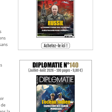
s
ions
 sans
es
oir
 de
ans la