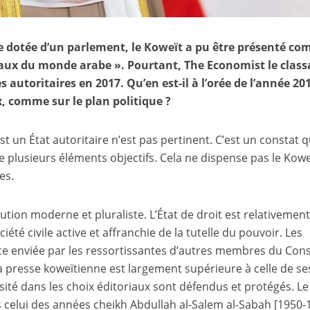
e dotée d’un parlement, le Koweït a pu être présenté c
éraux du monde arabe ». Pourtant, The Economist le class
 autoritaires en 2017. Qu’en est-il à l’orée de l’année 20
ux, comme sur le plan politique ?
est un État autoritaire n’est pas pertinent. C’est un constat q
de plusieurs éléments objectifs. Cela ne dispense pas le Kowe
es.
ution moderne et pluraliste. L’État de droit est relativemen
ciété civile active et affranchie de la tutelle du pouvoir. Les
ce enviée par les ressortissantes d’autres membres du Cons
la presse koweïtienne est largement supérieure à celle de se
ersité dans les choix éditoriaux sont défendus et protégés. Le
s celui des années cheikh Abdullah al-Salem al-Sabah [1950-