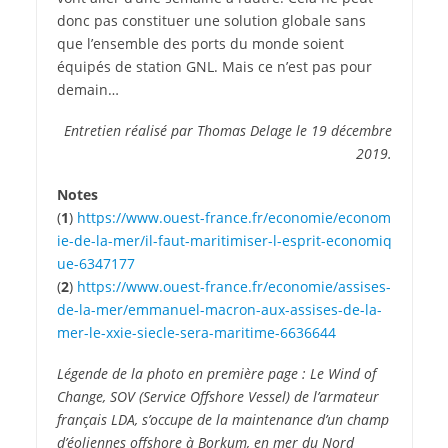
donc pas constituer une solution globale sans
que l’ensemble des ports du monde soient
équipés de station GNL. Mais ce n’est pas pour
demain…
Entretien réalisé par Thomas Delage le 19 décembre
2019.
Notes
(
1
)
https://​www​.ouest​-france​.fr/​e​c​o​n​o​m​i​e​/​e​c​o​n​o​m​
i​e​-​d​e​-​l​a​-​m​e​r​/​i​l​-​f​a​u​t​-​m​a​r​i​t​i​m​i​s​e​r​-​l​-​e​s​p​r​i​t​-​e​c​o​n​o​m​i​q​
u​e​-​6​3​4​7​177
(
2
)
https://​www​.ouest​-france​.fr/​e​c​o​n​o​m​i​e​/​a​s​s​i​s​e​s​-​
d​e​-​l​a​-​m​e​r​/​e​m​m​a​n​u​e​l​-​m​a​c​r​o​n​-​a​u​x​-​a​s​s​i​s​e​s​-​d​e​-​l​a​-​
m​e​r​-​l​e​-​x​x​i​e​-​s​i​e​c​l​e​-​s​e​r​a​-​m​a​r​i​t​i​m​e​-​6​6​3​6​644
Légende de la photo en première page : Le Wind of
Change, SOV (Service Offshore Vessel) de l’armateur
français LDA, s’occupe de la maintenance d’un champ
d’éoliennes offshore à Borkum, en mer du Nord