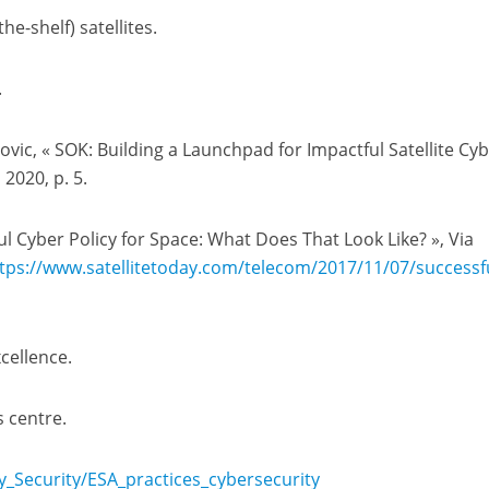
e-shelf) satellites.
.
ovic, « SOK: Building a Launchpad for Impactful Satellite Cyb
 2020, p. 5.
ful Cyber Policy for Space: What Does That Look Like? », Via
ps://​www​.satellitetoday​.com/​t​e​l​e​c​o​m​/​2​0​1​7​/​1​1​/​0​7​/​s​u​c​c​e​s​s​f​u​l
xcellence.
s centre.
c​u​r​i​t​y​/​E​S​A​_​p​r​a​c​t​i​c​e​s​_​c​y​b​e​r​s​e​c​u​r​ity