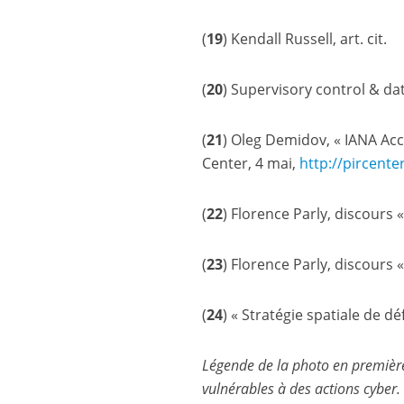
(
19
) Kendall Russell, art. cit.
(
20
) Supervisory control & dat
(
21
) Oleg Demidov, « IANA Acc
Center, 4 mai,
http://​pircenter​.org
(
22
) Florence Parly, discours 
(
23
) Florence Parly, discours 
(
24
) « Stratégie spatiale de dé
Légende de la photo en première 
vulnérables à des actions cyber.