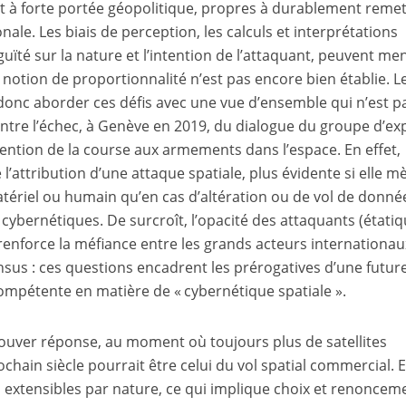
et à forte portée géopolitique, propres à durablement reme
onale. Les biais de perception, les calculs et interprétations
uïté sur la nature et l’intention de l’attaquant, peuvent me
a notion de proportionnalité n’est pas encore bien établie. L
donc aborder ces défis avec une vue d’ensemble qui n’est p
re l’échec, à Genève en 2019, du dialogue du groupe d’ex
ntion de la course aux armements dans l’espace. En effet,
de l’attribution d’une attaque spatiale, plus évidente si elle 
tériel ou humain qu’en cas d’altération ou de vol de donné
ybernétiques. De surcroît, l’opacité des attaquants (étati
enforce la méfiance entre les grands acteurs internationau
sus : ces questions encadrent les prérogatives d’une futur
ompétente en matière de « cybernétique spatiale ».
rouver réponse, au moment où toujours plus de satellites
ochain siècle pourrait être celui du vol spatial commercial. 
s extensibles par nature, ce qui implique choix et renoncem