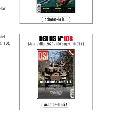
plan.
iel
. 13).
s