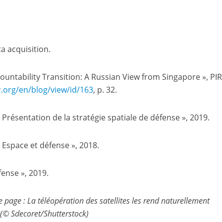
a acquisition.
ountability Transition: A Russian View from Singapore », PI
/​e​n​/​b​l​o​g​/​v​i​e​w​/​i​d​/​163
, p. 32.
« Présentation de la stratégie spatiale de défense », 2019.
« Espace et défense », 2018.
fense », 2019.
page : La téléopération des satellites les rend naturellement
 (© Sdecoret/Shutterstock)