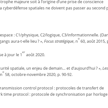
strophe majeure soit à l’origine d’une prise de conscience
t la cyberdéfense spatiales ne doivent pas passer au second 
respace : C1/physique, C2/logique, C3/informationnelle. (Dan
o
angs aura-t-elle lieu ? »,
Focus stratégique
, n
60, août 2015, p
er
e à jour le 1
août 2020.
urité spatiale, un enjeu de demain… et d’aujourd’hui ? »,
Le
o
 n
58, octobre-novembre 2020, p. 90-92.
ransmission control protocol : protocoles de transfert de
k time protocol : protocole de synchronisation par horloge