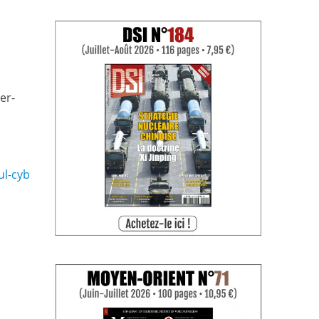
er-
​-​c​y​b​