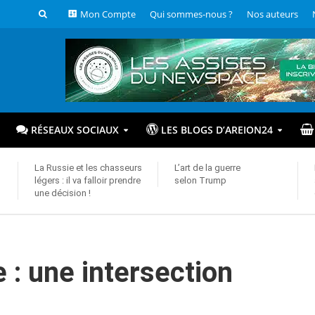
Mon Compte
Qui sommes-nous ?
Nos auteurs
RÉSEAUX SOCIAUX
LES BLOGS D’AREION24
La Russie et les chasseurs
L’art de la guerre
légers : il va falloir prendre
selon Trump
une décision !
: une intersection