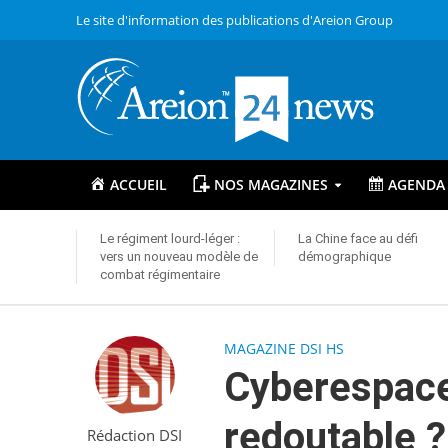
Le site d'information des publications d'Areion Group
ACCUEIL
NOS MAGAZINES
AGENDA
Le régiment lourd-léger :
La Chine face au défi
vers un nouveau modèle de
démographique
combat régimentaire
MAGAZINE DSI HS
Cyberespace 
redoutable ?
Rédaction DSI