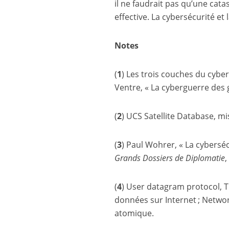
il ne faudrait pas qu’une cata
effective. La cybersécurité e
Notes
(
1
) Les trois couches du cybe
Ventre, « La cyberguerre des g
(
2
) UCS Satellite Database, mis
(
3
) Paul Wohrer, « La cyberséc
Grands Dossiers de Diplomatie
,
(
4
) User datagram protocol, T
données sur Internet ; Networ
atomique.