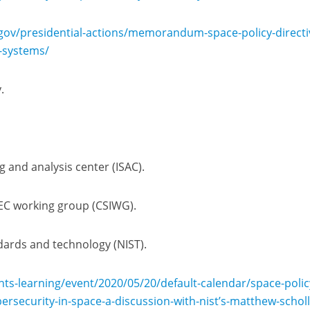
d​e​n​t​i​a​l​-​a​c​t​i​o​n​s​/​m​e​m​o​r​a​n​d​u​m​-​s​p​a​c​e​-​p​o​l​i​c​y​-​d​i​r​e​c​t​i​v​
​e​-​s​y​s​t​e​ms/
.
g and analysis center (ISAC).
EC working group (CSIWG).
ndards and technology (NIST).
nts-learning/event/2020/05/20/default-calendar/space-polic
rsecurity-in-space-a-discussion-with-nist’s-matthew-scholl