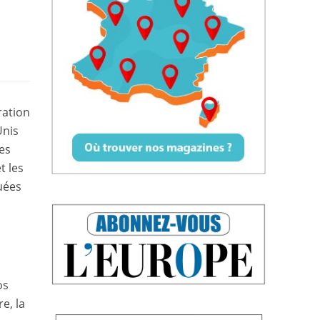
ration
Unis
les
t les
uées
os
e, la