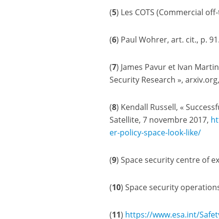
(
5
) Les COTS (Commercial off-th
(
6
) Paul Wohrer, art. cit., p. 91
(
7
) James Pavur et Ivan Martin
Security Research », arxiv​.org,
(
8
) Kendall Russell, « Success
Satellite, 7 novembre 2017,
htt
e​r​-​p​o​l​i​c​y​-​s​p​a​c​e​-​l​o​o​k​-​l​i​ke/
(
9
) Space security centre of e
(
10
) Space security operation
(
11
)
https://​www​.esa​.int/​S​a​f​e​t​y​_​S​e​