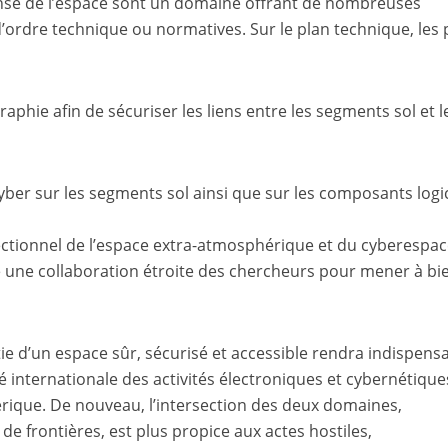
ense de l’espace sont un domaine offrant de nombreuses
d’ordre technique ou normatives. Sur le plan technique, les 
aphie afin de sécuriser les liens entre les segments sol et l
yber sur les segments sol ainsi que sur les composants logic
sectionnel de l’espace extra-­atmosphérique et du cyberespac
 une collaboration étroite des chercheurs pour mener à bi
tie d’un espace sûr, sécurisé et accessible rendra indispensa
internationale des activités électroniques et cybernétique
érique. De nouveau, l’intersection des deux domaines,
de frontières, est plus propice aux actes hostiles,