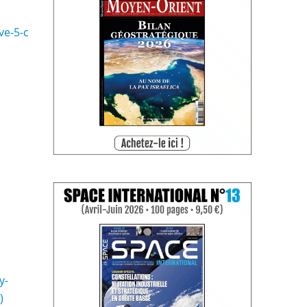
e​-​5​-​c​
y-
)