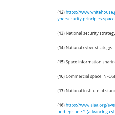
(
12
)
https://​www​.whitehouse​.gov/​p​r​e​s​i​
y​b​e​r​s​e​c​u​r​i​t​y​-​p​r​i​n​c​i​p​l​e​s​-​s​p​a​c
(
13
) National security strategy
(
14
) National cyber strategy.
(
15
) Space information sharin
(
16
) Commercial space INFOS
(
17
) National institute of sta
(
18
)
https://www.aiaa.org/eve
pod-episode-2-(advancing-cybe