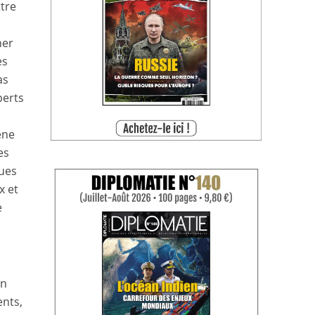
ttre
ner
es
as
perts
mène
es
ques
x et
e
En
ents,