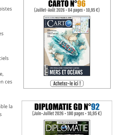
pistes
es
iels
e,
en ces
ble la
s