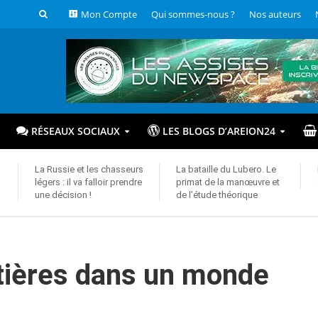
Mon Compte
Qui sommes-nous ?
Nos auteurs
RÉSEAUX SOCIAUX
LES BLOGS D’AREION24
La Russie et les chasseurs
La bataille du Lubero. Le
légers : il va falloir prendre
primat de la manœuvre et
une décision !
de l’étude théorique
ntières dans un monde