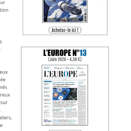
our
tion
s
s
deux
mée
rmés
breux
 sur
s
liers,
se