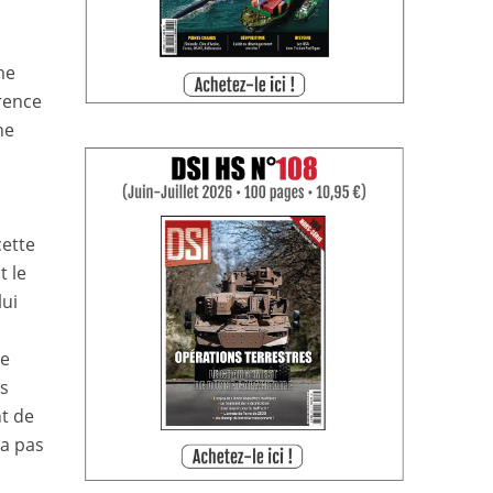
me
érence
ne
cette
t le
lui
de
es
t de
ra pas