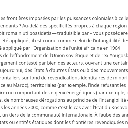
s frontières imposées par les puissances coloniales à cell
endants ? Au-delà des spécificités propres à chaque région
oit romain uti possidetis — traduisible par « vous possédere
été appliqué ; il est connu comme celui de l’intangibilité de
té appliqué par l’Organisation de l’unité africaine en 1964
rs de l’effondrement de l’Union soviétique et de l’ex-Yougosl
largement contesté par bien des acteurs, ouvrant une centai
 aujourd’hui, des États à d’autres États ou à des mouvement
frontaliers sur fond de revendications identitaires de minori
ce au Maroc), territoriales (par exemple, l’Inde refusant les
re) ou comportant des enjeux énergétiques (par exemple, 
rs, de nombreuses dérogations au principe de l’intangibilité
is les années 2000, comme c’est le cas avec l’État du Kosovo
 un tiers de la communauté internationale. À l’aube des a
tats ou entités étatiques dont les frontières revendiquées 