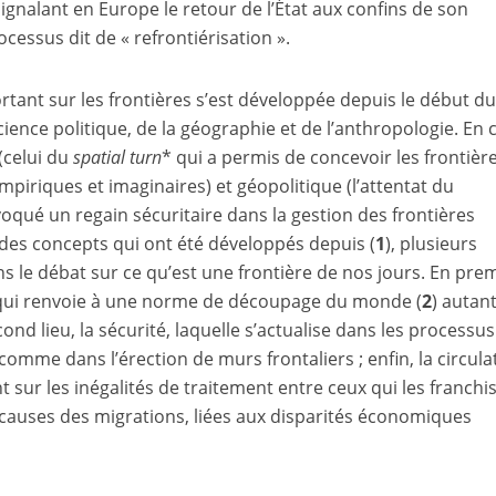
ignalant en Europe le retour de l’État aux confins de son
ocessus dit de « refrontiérisation ».
rtant sur les frontières s’est développée depuis le début d
science politique, de la géographie et de l’anthropologie. En 
(celui du
spatial turn
* qui a permis de concevoir les frontièr
mpiriques et imaginaires) et géopolitique (l’attentat du
qué un regain sécuritaire dans la gestion des frontières
à des concepts qui ont été développés depuis (
1
), plusieurs
 le débat sur ce qu’est une frontière de nos jours. En pre
té qui renvoie à une norme de découpage du monde (
2
) autan
ond lieu, la sécurité, laquelle s’actualise dans les processu
comme dans l’érection de murs frontaliers ; enfin, la circula
nt sur les inégalités de traitement entre ceux qui les franchi
es causes des migrations, liées aux disparités économiques