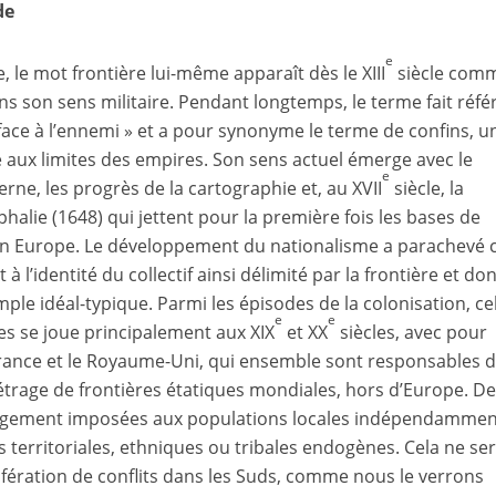
de
e
e, le mot frontière lui-même apparaît dès le XIII
siècle com
dans son sens militaire. Pendant longtemps, le terme fait réf
t face à l’ennemi » et a pour synonyme le terme de confins, u
 aux limites des empires. Son sens actuel émerge avec le
e
ne, les progrès de la cartographie et, au XVII
siècle, la
halie (1648) qui jettent pour la première fois les bases de
 en Europe. Le développement du nationalisme a parachevé 
 l’identité du collectif ainsi délimité par la frontière et don
ple idéal-typique. Parmi les épisodes de la colonisation, ce
e
e
res se joue principalement aux XIX
et XX
siècles, avec pour
France et le Royaume-Uni, qui ensemble sont responsables 
étrage de frontières étatiques mondiales, hors d’Europe. D
largement imposées aux populations locales indépendammen
s territoriales, ethniques ou tribales endogènes. Cela ne se
fération de conflits dans les Suds, comme nous le verrons