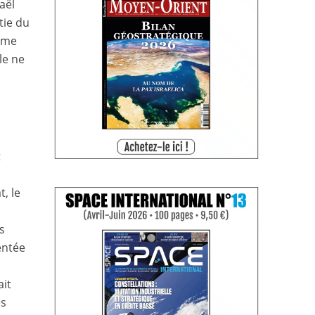
aël
tie du
même
le ne
t
, le
s
entée
ait
es