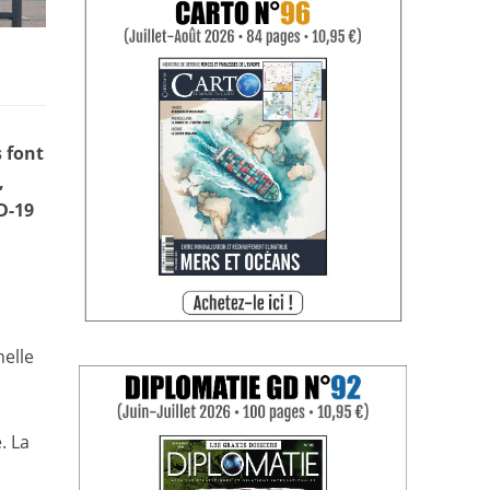
s font
,
D-19
nelle
. La