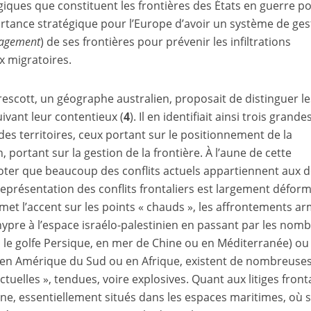
égiques que constituent les frontières des États en guerre p
ortance stratégique pour l’Europe d’avoir un système de ges
nagement
) de ses frontières pour prévenir les infiltrations
ux migratoires.
rescott, un géographe australien, proposait de distinguer le
uivant leur contentieux (
4
). Il en identifiait ainsi trois grande
des territoires, ceux portant sur le positionnement de la
in, portant sur la gestion de la frontière. À l’aune de cette
noter que beaucoup des conflits actuels appartiennent aux 
eprésentation des conflits frontaliers est largement défor
 met l’accent sur les points « chauds », les affrontements a
hypre à l’espace israélo-palestinien en passant par les nom
s le golfe Persique, en mer de Chine ou en Méditerranée) ou
ns en Amérique du Sud ou en Afrique, existent de nombreuse
ictuelles », tendues, voire explosives. Quant aux litiges fronta
aine, essentiellement situés dans les espaces maritimes, où 