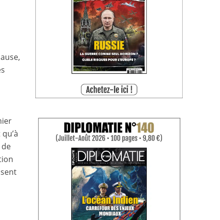
u
cause,
es
mier
t qu’à
s de
tion
ssent