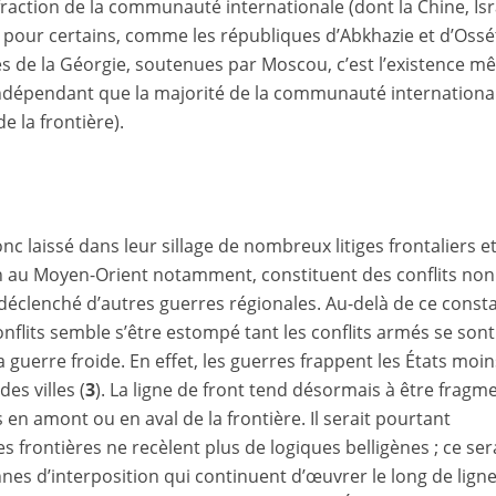
action de la communauté internationale (dont la Chine, Isr
 pour certains, comme les républiques d’Abkhazie et d’Ossé
es de la Géorgie, soutenues par Moscou, c’est l’existence 
 indépendant que la majorité de la communauté internationa
de la frontière).
nc laissé dans leur sillage de nombreux litiges frontaliers e
en au Moyen-Orient notamment, constituent des conflits non
 déclenché d’autres guerres régionales. Au-delà de ce constat
onflits semble s’être estompé tant les conflits armés se sont
a guerre froide. En effet, les guerres frappent les États moin
es villes (
3
). La ligne de front tend désormais à être fragm
en amont ou en aval de la frontière. Il serait pourtant
es frontières ne recèlent plus de logiques belligènes ; ce ser
nnes d’interposition qui continuent d’œuvrer le long de lign