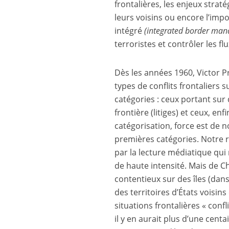
frontalières, les enjeux strat
leurs voisins ou encore l’imp
intégré
(integrated border ma
terroristes et contrôler les fl
Dès les années 1960, Victor P
types de conflits frontaliers s
catégories : ceux portant sur 
frontière (litiges) et ceux, enf
catégorisation, force est de 
premières catégories. Notre r
par la lecture médiatique qui
de haute intensité. Mais de C
contentieux sur des îles (dan
des territoires d’États voisi
situations frontalières « confl
il y en aurait plus d’une cent