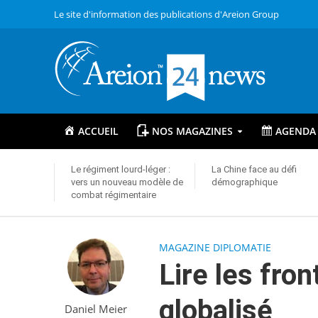
Le site d'information des publications d'Areion Group
ACCUEIL
NOS MAGAZINES
AGENDA
Le régiment lourd-léger :
La Chine face au défi
vers un nouveau modèle de
démographique
combat régimentaire
MAGAZINE DIPLOMATIE
Lire les fro
globalisé
Daniel Meier