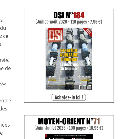
es
 du
z ce
s
avie.
ne de
s
tés
entre
 des
nnées
ne