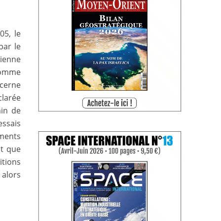
05, le
par le
rienne
 comme
ncerne
clarée
ain de
essais
ments
st que
itions
 alors