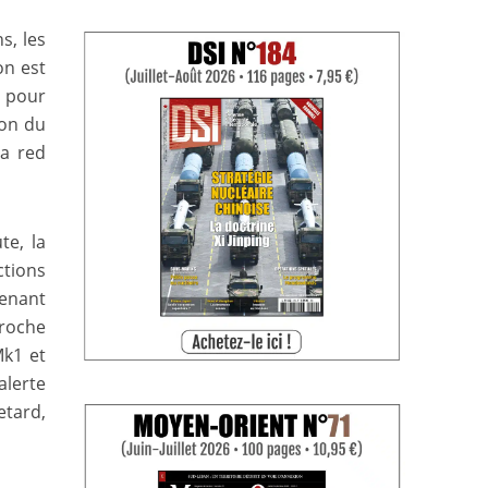
s, les
on est
u pour
ion du
ra red
te, la
ctions
renant
proche
Mk1 et
alerte
etard,