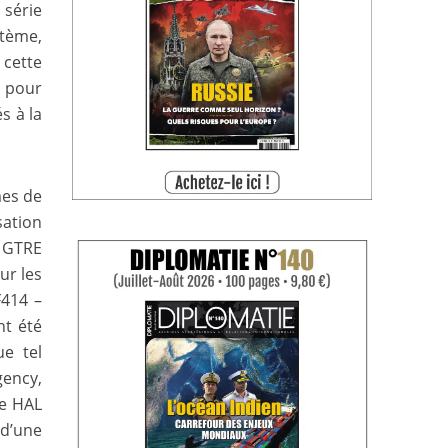
 série
stème,
 cette
l pour
s à la
mes de
sation
u GTRE
ur les
F414 –
nt été
ue tel
gency,
le HAL
d’une