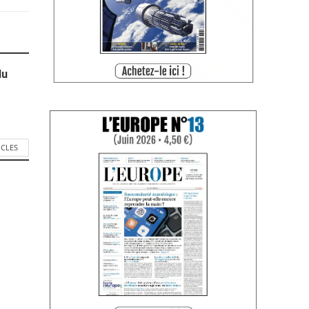
du
ICLES