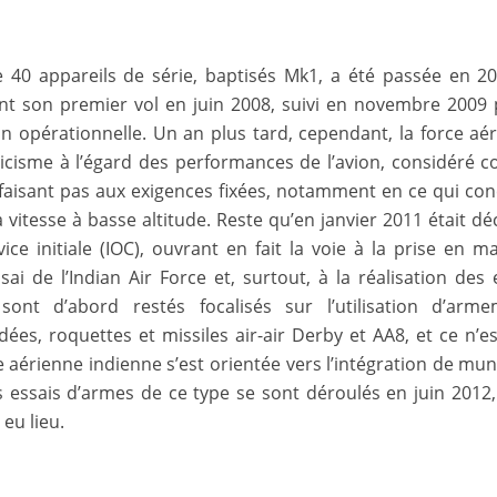
0 appareils de série, baptisés Mk1, a été passée en 20
nt son premier vol en juin 2008, suivi en novembre 2009 
n opérationnelle. Un an plus tard, cependant, la force aé
ticisme à l’égard des performances de l’avion, considéré
sfaisant pas aux exigences fixées, notamment en ce qui co
 vitesse à basse altitude. Reste qu’en janvier 2011 était dé
ce initiale (IOC), ouvrant en fait la voie à la prise en m
ssai de l’Indian Air Force et, surtout, à la réalisation des 
ont d’abord restés focalisés sur l’utilisation d’arme
ées, roquettes et missiles air-air Derby et AA8, et ce n’e
e aérienne indienne s’est orientée vers l’intégration de mun
s essais d’armes de ce type se sont déroulés en juin 2012,
 eu lieu.