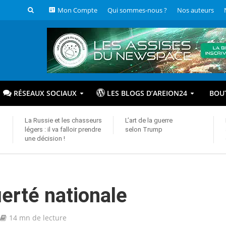
Mon Compte
Qui sommes-nous ?
Nos auteurs
RÉSEAUX SOCIAUX
LES BLOGS D’AREION24
BOU
La Russie et les chasseurs
L’art de la guerre
légers : il va falloir prendre
selon Trump
une décision !
ierté nationale
14 mn de lecture