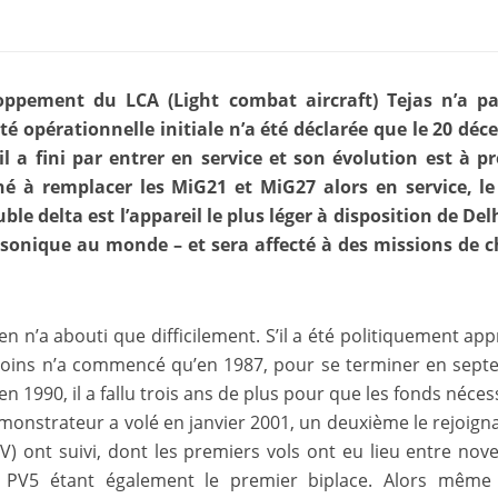
oppement du LCA (Light combat aircraft) Tejas n’a pa
té opérationnelle initiale n’a été déclarée que le 20 dé
il a fini par entrer en service et son évolution est à p
né à remplacer les MiG21 et MiG27 alors en service, le
e delta est l’appareil le plus léger à disposition de Delh
rsonique au monde – et sera affecté à des missions de 
.
 n’a abouti que difficilement. S’il a été politiquement ap
besoins n’a commencé qu’en 1987, pour se terminer en sep
 en 1990, il a fallu trois ans de plus pour que les fonds néces
monstrateur a volé en janvier 2001, un deuxième le rejoign
PV) ont suivi, dont les premiers vols ont eu lieu entre no
PV5 étant également le premier biplace. Alors même q