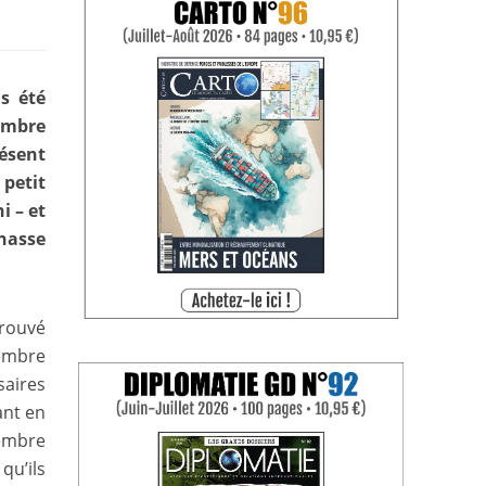
s été
cembre
résent
 petit
i – et
chasse
prouvé
tembre
saires
ant en
vembre
u’ils