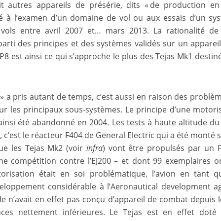
it autres appareils de présérie, dits « de production en
cté à l’examen d’un domaine de vol ou aux essais d’un sy
 vols entre avril 2007 et… mars 2013. La rationalité de
parti des principes et des systèmes validés sur un apparei
LSP8 est ainsi ce qui s’approche le plus des Tejas Mk1 destiné
 » a pris autant de temps, c’est aussi en raison des problè
r les principaux sous-systèmes. Le principe d’une motori
 ainsi été abandonné en 2004. Les tests à haute altitude d
c’est le réacteur F404 de General Electric qui a été monté s
ue les Tejas Mk2 (voir
infra
) vont être propulsés par un 
ne compétition contre l’EJ200 – et dont 99 exemplaires o
risation était en soi problématique, l’avion en tant q
eloppement considérable à l’Aeronautical development a
 n’avait en effet pas conçu d’appareil de combat depuis 
es nettement inférieures. Le Tejas est en effet doté 