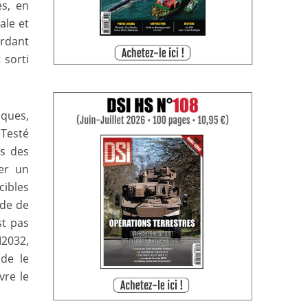
es, en
ale et
rdant
 sorti
iques,
 Testé
ns des
ser un
cibles
ode de
st pas
M2032,
 de le
vre le