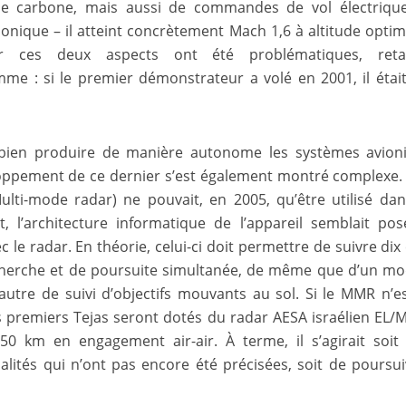
e de carbone, mais aussi de commandes de vol électriqu
sonique – il atteint concrètement Mach 1,6 à altitude optim
Or ces deux aspects ont été problématiques, reta
e : si le premier démonstrateur a volé en 2001, il était
t bien produire de manière autonome les systèmes avion
loppement de ce dernier s’est également montré complexe.
ulti-mode radar) ne pouvait, en 2005, qu’être utilisé da
 l’architecture informatique de l’appareil semblait po
le radar. En théorie, celui-ci doit permettre de suivre dix 
cherche et de poursuite simultanée, de même que d’un m
autre de suivi d’objectifs mouvants au sol. Si le MMR n’e
 premiers Tejas seront dotés du radar AESA israélien EL/
0 km en engagement air-air. À terme, il s’agirait soit
lités qui n’ont pas encore été précisées, soit de poursui