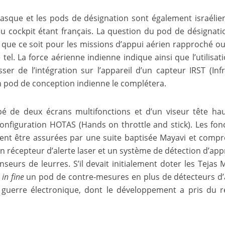
asque et les pods de désignation sont également israélien
u cockpit étant français. La question du pod de désignati
 que ce soit pour les missions d’appui aérien rapproché o
tel. La force aérienne indienne indique ainsi que l’utilisat
ser de l’intégration sur l’appareil d’un capteur IRST (Inf
n pod de conception indienne le complétera.
pé de deux écrans multifonctions et d’un viseur tête hau
nfiguration HOTAS (Hands on throttle and stick). Les fon
ient être assurées par une suite baptisée Mayavi et comp
un récepteur d’alerte laser et un système de détection d’ap
nseurs de leurres. S’il devait initialement doter les Tejas 
t
in fine
un pod de contre-mesures en plus de détecteurs d’
 guerre électronique, dont le développement a pris du r