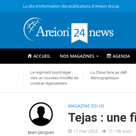
Le site d'information des publications d'Areion Group
ACCUEIL
NOS MAGAZINES
AGENDA
Le régiment lourd-léger :
La Chine face au défi
vers un nouveau modèle de
démographique
combat régimentaire
MAGAZINE DSI HS
Tejas : une f
17 mai 2022
13 138 vues
Jean-Jacques