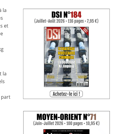
à la
es
s et
re
kg
 la
els
 part