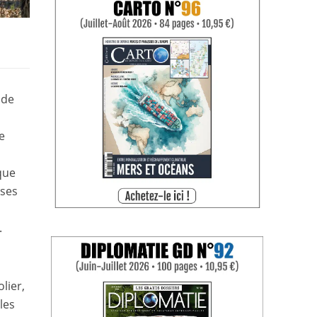
 de
e
que
 ses
.
lier,
les