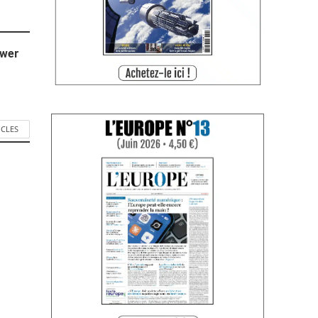
ower
ICLES