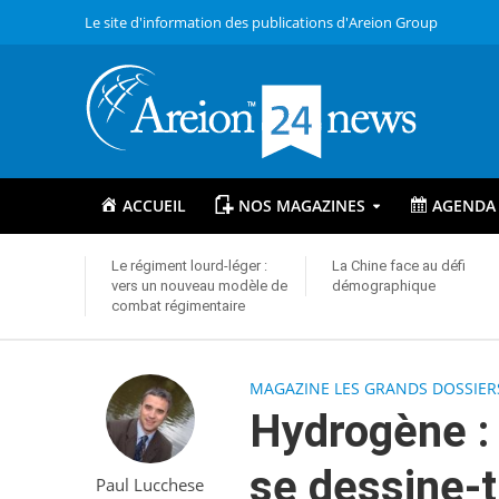
Le site d'information des publications d'Areion Group
ACCUEIL
NOS MAGAZINES
AGENDA
Le régiment lourd-léger :
La Chine face au défi
vers un nouveau modèle de
démographique
combat régimentaire
MAGAZINE LES GRANDS DOSSIER
Hydrogène : 
se dessine-t
Paul Lucchese