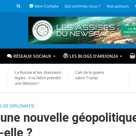
Mon Compte
Qui sommes-nous ?
Nos auteurs
RÉSEAUX SOCIAUX
LES BLOGS D’AREION24
La Russie et les chasseurs
L’art de la guerre
légers : il va falloir prendre
selon Trump
une décision !
S DE DIPLOMATIE
une nouvelle géopolitiqu
-elle ?