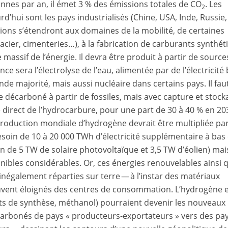
onnes par an, il émet 3 % des émissions totales de CO
. Les
2
’hui sont les pays industrialisés (Chine, USA, Inde, Russie,
ions s’étendront aux domaines de la mobilité, de certaines
acier, cimenteries…), à la fabrication de carburants synthét
assif de l’énergie. Il devra être produit à partir de source
ce sera l’électrolyse de l’eau, alimentée par de l’électricité
de majorité, mais aussi nucléaire dans certains pays. Il fau
 décarboné à partir de fossiles, mais avec capture et stock
direct de l’hydrocarbure, pour une part de 30 à 40 % en 20
production mondiale d’hydrogène devrait être multipliée pa
besoin de 10 à 20 000 TWh d’électricité supplémentaire à bas
 de 5 TW de solaire photovoltaïque et 3,5 TW d’éolien) mai
ibles considérables. Or, ces énergies renouvelables ainsi 
inégalement réparties sur terre — à l’instar des matériaux
ouvent éloignés des centres de consommation. L’hydrogène e
s de synthèse, méthanol) pourraient devenir les nouveaux
écarbonés de pays « producteurs-exportateurs » vers des pa