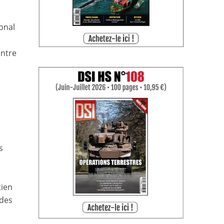
s
onal
entre
s
tien
 des