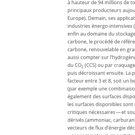
à hauteur de 94 millions de t
principaux producteurs aujourd
Europe). Demain, ses applicat
industries énergo-intensives (
enfin au domaine du stockage m
carbone, le procédé de référen
carbone, renouvelable en gran
aussi compter sur l’hydrogène
du CO
(CCS) ou par craquage 
2
puis décroissant ensuite. La 
facteur entre 3 et 8, soit un 
(par exemple une combinaison
également des surfaces dispon
les surfaces disponibles sont 
critiques nécessaires — et s
dérivés (ammoniac, carburant
vecteurs de flux d’énergie d