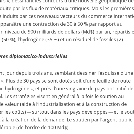
 », dessinant les contours d’une nouvelle géopolitique de
induite par les flux de matériaux critiques. Mais les première
rs induits par ces nouveaux vecteurs du commerce internati
 apparaître une contraction de 30 à 50 % par rapport au
n niveau de 900 milliards de dollars (Md$) par an, répartis 
s (50 %), l’hydrogène (35 %) et un résiduel de fossiles
(2)
.
es diplomatico-industrielles
 jour depuis trois ans, semblant dessiner l’esquisse d’une
». Plus de 30 pays se sont dotés soit d’une feuille de route
gie hydrogène », et près d’une vingtaine de pays ont initié de
. Les stratégies visent en général à la fois le soutien au
valeur (aide à l’industrialisation et à la construction de
er les coûts) — surtout dans les pays développés — et le sou
à la création de la demande. Le soutien par l’argent public
dérable (de l’ordre de 100 Md$).