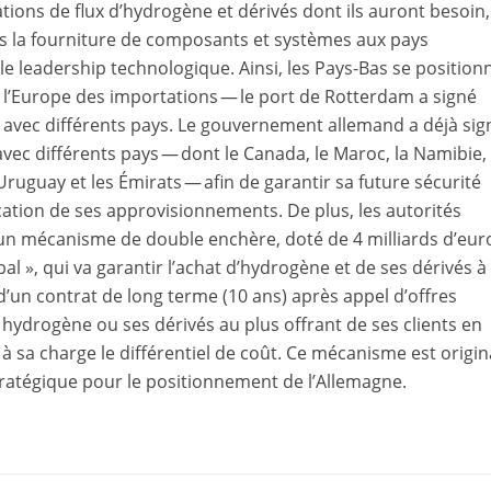
tations de flux d’hydrogène et dérivés dont ils auront besoin,
ns la fourniture de composants et systèmes aux pays
le leadership technologique. Ainsi, les Pays-Bas se position
’Europe des importations — le port de Rotterdam a signé
 avec différents pays. Le gouvernement allemand a déjà sig
avec différents pays — dont le Canada, le Maroc, la Namibie,
 l’Uruguay et les Émirats — afin de garantir sa future sécurité
cation de ses approvisionnements. De plus, les autorités
un mécanisme de double enchère, doté de 4 milliards d’eur
lobal », qui va garantir l’achat d’hydrogène et de ses dérivés à
d’un contrat de long terme (10 ans) après appel d’offres
t hydrogène ou ses dérivés au plus offrant de ses clients en
 sa charge le différentiel de coût. Ce mécanisme est origin
atégique pour le positionnement de l’Allemagne.