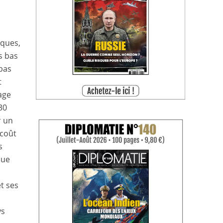
iques,
s bas
 bas
t
age
30
r un
 coût
s
que
t ses
ys