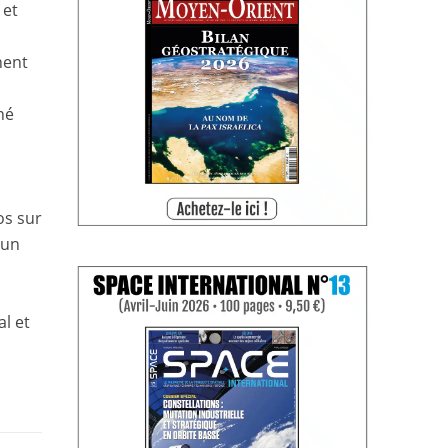
 et
nent
né
os sur
 un
al et