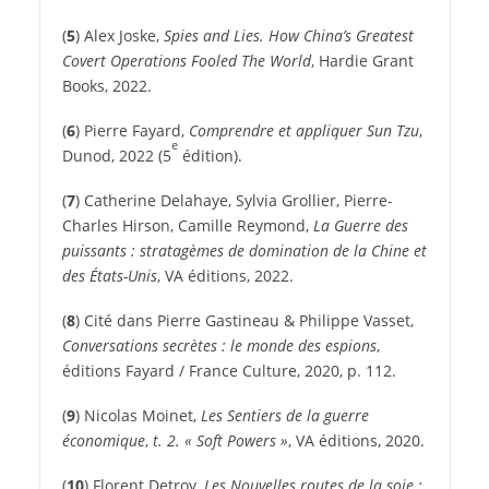
(
5
)
Alex Joske,
Spies and Lies. How China’s Greatest
Covert Operations Fooled The World
, Hardie Grant
Books, 2022.
(
6
)
Pierre Fayard,
Comprendre et appliquer Sun Tzu
,
e
Dunod, 2022 (5
édition).
(
7
)
Catherine Delahaye, Sylvia Grollier, Pierre-
Charles Hirson, Camille Reymond,
La Guerre des
puissants : stratagèmes de domination de la Chine et
des États-Unis
, VA éditions, 2022.
(
8
)
Cité dans Pierre Gastineau & Philippe Vasset,
Conversations secrètes : le monde des espions
,
éditions Fayard / France Culture, 2020, p. 112.
(
9
)
Nicolas Moinet,
Les Sentiers de la guerre
économique
,
t. 2. « Soft Powers »
, VA éditions, 2020.
(
10
)
Florent Detroy,
Les Nouvelles routes de la soie :