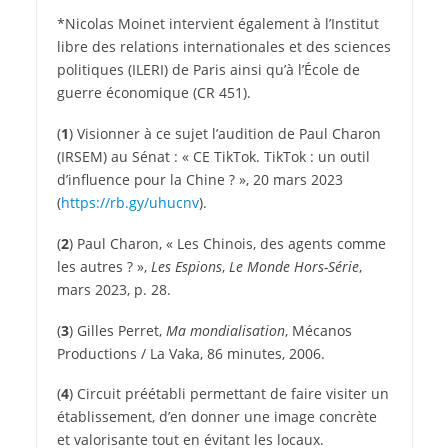
*Nicolas Moinet intervient également à l’Institut
libre des relations internationales et des sciences
politiques (ILERI) de Paris ainsi qu’à l’École de
guerre économique (CR 451).
(
1
)
Visionner à ce sujet l’audition de Paul Charon
(IRSEM) au Sénat : « CE TikTok. TikTok : un outil
d’influence pour la Chine ? », 20 mars 2023
(
https://​rb​.gy/​u​h​u​cnv
).
(
2
)
Paul Charon, « Les Chinois, des agents comme
les autres ? »,
Les Espions
,
Le Monde Hors-Série
,
mars 2023, p. 28.
(
3
)
Gilles Perret,
Ma mondialisation
, Mécanos
Productions / La Vaka, 86 minutes, 2006.
(
4
)
Circuit préétabli permettant de faire visiter un
établissement, d’en donner une image concrète
et valorisante tout en évitant les locaux.