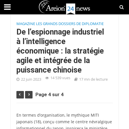
MAGAZINE LES GRANDS DOSSIERS DE DIPLOMATIE
De l’espionnage industriel
à l’intelligence
économique : la stratégie
agile et intégrée de la
puissance chinoise
14 539 vues
22 juin 2023
17 mn de lecture
Page 4 sur 4
En termes d’organisation, le mythique MITI
japonais
(18)
, conçu comme le centre névralgique
informationnel du Japon, inspirera le ministère