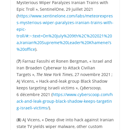
Mysterious Wiper Paralyzes Iranian Trains with
Epic Troll », SentinelOne, 29 juillet 2021
(
https://www.sentinelone.com/labs/meteorexpres
s-mysterious-wiper-paralyzes-iranian-trains-with-
epic-
troll/#:~:text=On%20July%209th%2C%202021%20
a,Iranian%20Supreme%20Leader%20Khamenei’s
%20office
).
(
7
) Farnaz Fassihi et Ronen Bergman, « Israel and
Iran Broaden Cyberwar to Attack Civilian
Targets »,
The New York Times
, 27 novembre 2021 ;
AJ Vicens, « Hack-and-leak group Black Shadow
keeps targeting Israeli victims »,
Cyberscoop
,
6 décembre 2021 (
https://​www​.cyberscoop​.com/​h​
a​c​k​-​a​n​d​-​l​e​a​k​-​g​r​o​u​p​-​b​l​a​c​k​-​s​h​a​d​o​w​-​k​e​e​p​s​-​t​a​r​g​e​t​i​n​
g​-​i​s​r​a​e​l​i​-​v​i​c​t​i​ms/
).
(
8
) AJ Vicens, « Deep dive into hack against Iranian
state TV yields wiper malware, other custom