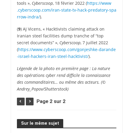
tools »,
Cyberscoop
, 18 février 2022 (
https://​www​
.cyberscoop​.com/​i​r​a​n​-​s​t​a​t​e​-​t​v​-​h​a​c​k​-​p​r​e​d​a​t​o​r​y​-​s​p​a​
r​r​o​w​-​i​n​d​ra/
).
(
9
) AJ Vicens, « Hacktivists claiming attack on
Iranian steel facilities dump tranche of “top
secret documents” »,
Cyberscoop
, 7 juillet 2022
(
https://​www​.cyberscoop​.com/​g​o​n​j​e​s​h​k​e​-​d​a​r​a​n​d​e​
-​i​s​r​a​e​l​-​h​a​c​k​e​r​s​-​i​r​a​n​-​s​t​e​e​l​-​h​a​c​k​t​i​v​i​st/
).
Légende de la photo en première page : La nature
des opérations cyber rend difficile la connaissance
des commanditaires… ou même des acteurs. (©
Andrey_Popov/Shutterstock)
Page 2 sur 2
Sur le même sujet