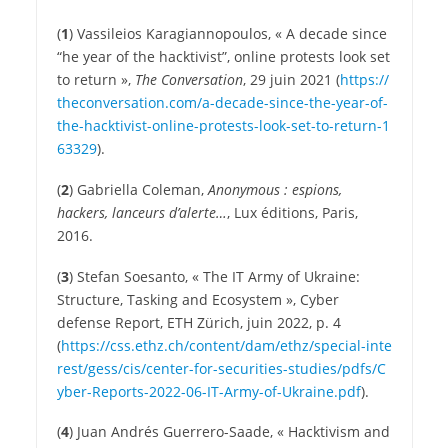
(
1
) Vassileios Karagiannopoulos, « A decade since
“he year of the hacktivist”, online protests look set
to return »,
The Conversation
, 29 juin 2021 (
https://​
theconversation​.com/​a​-​d​e​c​a​d​e​-​s​i​n​c​e​-​t​h​e​-​y​e​a​r​-​o​f​-​
t​h​e​-​h​a​c​k​t​i​v​i​s​t​-​o​n​l​i​n​e​-​p​r​o​t​e​s​t​s​-​l​o​o​k​-​s​e​t​-​t​o​-​r​e​t​u​r​n​-​1​
6​3​329
).
(
2
) Gabriella Coleman,
Anonymous : espions,
hackers, lanceurs d’alerte…
, Lux éditions, Paris,
2016.
(
3
) Stefan Soesanto, « The IT Army of Ukraine:
Structure, Tasking and Ecosystem », Cyber
defense Report, ETH Zürich, juin 2022, p. 4
(
https://​css​.ethz​.ch/​c​o​n​t​e​n​t​/​d​a​m​/​e​t​h​z​/​s​p​e​c​i​a​l​-​i​n​t​e​
r​e​s​t​/​g​e​s​s​/​c​i​s​/​c​e​n​t​e​r​-​f​o​r​-​s​e​c​u​r​i​t​i​e​s​-​s​t​u​d​i​e​s​/​p​d​f​s​/​C​
y​b​e​r​-​R​e​p​o​r​t​s​-​2​0​2​2​-​0​6​-​I​T​-​A​r​m​y​-​o​f​-​U​k​r​a​i​n​e​.​pdf
).
(
4
) Juan Andrés Guerrero-Saade, « Hacktivism and