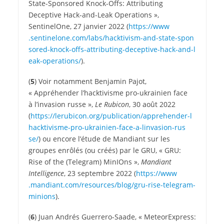
State-Sponsored Knock-Offs: Attributing
Deceptive Hack-and-Leak Operations »,
SentinelOne, 27 janvier 2022 (
https://​www​
.sentinelone​.com/​l​a​b​s​/​h​a​c​k​t​i​v​i​s​m​-​a​n​d​-​s​t​a​t​e​-​s​p​o​n​
s​o​r​e​d​-​k​n​o​c​k​-​o​f​f​s​-​a​t​t​r​i​b​u​t​i​n​g​-​d​e​c​e​p​t​i​v​e​-​h​a​c​k​-​a​n​d​-​l​
e​a​k​-​o​p​e​r​a​t​i​o​ns/
).
(
5
) Voir notamment Benjamin Pajot,
« Appréhender l’hacktivisme pro-ukrainien face
à l’invasion russe »,
Le Rubicon
, 30 août 2022
(
https://​lerubicon​.org/​p​u​b​l​i​c​a​t​i​o​n​/​a​p​p​r​e​h​e​n​d​e​r​-​l​
h​a​c​k​t​i​v​i​s​m​e​-​p​r​o​-​u​k​r​a​i​n​i​e​n​-​f​a​c​e​-​a​-​l​i​n​v​a​s​i​o​n​-​r​u​s​
se/
) ou encore l’étude de Mandiant sur les
groupes enrôlés (ou créés) par le GRU, « GRU:
Rise of the (Telegram) MinIOns »,
Mandiant
Intelligence
, 23 septembre 2022 (
https://​www​
.mandiant​.com/​r​e​s​o​u​r​c​e​s​/​b​l​o​g​/​g​r​u​-​r​i​s​e​-​t​e​l​e​g​r​a​m​-​
m​i​n​i​ons
).
(
6
) Juan Andrés Guerrero-Saade, « MeteorExpress: