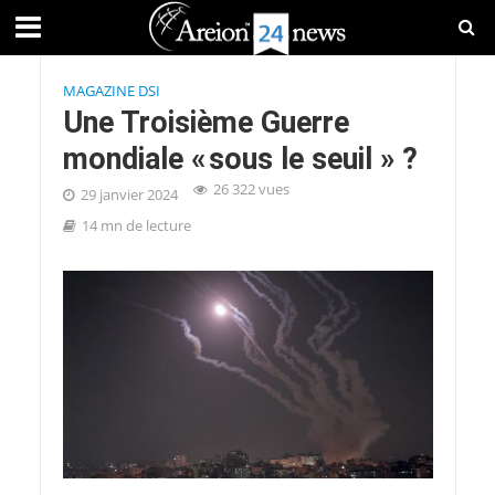
MAGAZINE DSI
Une Troisième Guerre
mondiale « sous le seuil » ?
26 322 vues
29 janvier 2024
14 mn de lecture