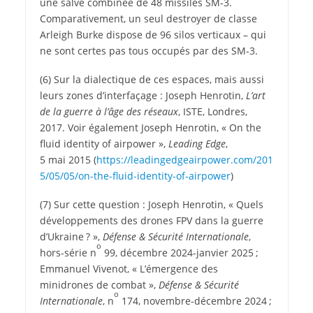
une salve combinée de 48 missiles SM-3.
Comparativement, un seul destroyer de classe
Arleigh Burke dispose de 96 silos verticaux – qui
ne sont certes pas tous occupés par des SM-3.
(6) Sur la dialectique de ces espaces, mais aussi
leurs zones d’interfaçage : Joseph Henrotin,
L’art
de la guerre à l’âge des réseaux
, ISTE, Londres,
2017. Voir également Joseph Henrotin, « On the
fluid identity of airpower »,
Leading Edge
,
5 mai 2015 (
https://​leadingedgeairpower​.com/​2​0​1​
5​/​0​5​/​0​5​/​o​n​-​t​h​e​-​f​l​u​i​d​-​i​d​e​n​t​i​t​y​-​o​f​-​a​i​r​p​o​wer
)
(7) Sur cette question : Joseph Henrotin, « Quels
développements des drones FPV dans la guerre
d’Ukraine ? »,
Défense & Sécurité Internationale
,
o
hors-série n
99, décembre 2024-janvier 2025 ;
Emmanuel Vivenot, « L’émergence des
minidrones de combat »,
Défense & Sécurité
o
Internationale
, n
174, novembre-décembre 2024 ;