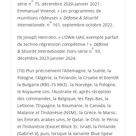
o
série n
75, décembre 2020-janvier 2021 ;
Emmanuel Vivenot, « Les programmes de
munitions rôdeuses »,
Défense & Sécurité
o
Internationale
, n
161, septembre-octobre 2022.
(9) Joseph Henrotin, « L’OWA-UAV, exemple parfait
de techno-régression compétitive ? »,
Défense
o
& Sécurité Internationale
, hors-série n
93,
décembre 2023-janvier 2024.
(10) Plus précisément l’Allemagne, la Suède, la
Pologne, l’Algérie, la Finlande, la Croatie et bientôt
la Bulgarie (RBS‑15 Mk3) ; la Norvège, la Pologne,
le Royaume-Uni, l’Australie et, après réception
des commandes, la Belgique, les Pays-Bas, la
Lettonie, l’Espagne, la Roumanie, le Canada, la
Malaisie et l’Indonésie (NSM) ; la Grèce, le Maroc,
les Émirats arabes unis, le Qatar, le Chili, le Pérou
et l’Indonésie (Exocet Block 3) ; Israël, la Finlande
(Gabriel V), puis, lorsque la variante Blue Spear