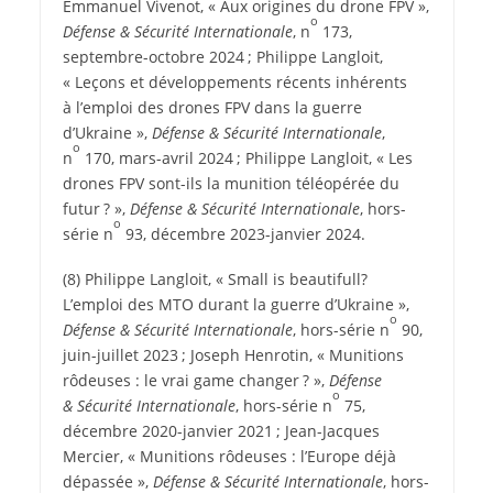
Emmanuel Vivenot, « Aux origines du drone FPV »,
o
Défense & Sécurité Internationale
, n
173,
septembre-octobre 2024 ; Philippe Langloit,
« Leçons et développements récents inhérents
à l’emploi des drones FPV dans la guerre
d’Ukraine »,
Défense & Sécurité Internationale
,
o
n
170, mars-avril 2024 ; Philippe Langloit, « Les
drones FPV sont-ils la munition téléopérée du
futur ? »,
Défense & Sécurité Internationale
, hors-
o
série n
93, décembre 2023-janvier 2024.
(8) Philippe Langloit, « Small is beautifull?
L’emploi des MTO durant la guerre d’Ukraine »,
o
Défense & Sécurité Internationale
, hors-série n
90,
juin-juillet 2023 ; Joseph Henrotin, « Munitions
rôdeuses : le vrai game changer ? »,
Défense
o
& Sécurité Internationale
, hors-série n
75,
décembre 2020-janvier 2021 ; Jean-Jacques
Mercier, « Munitions rôdeuses : l’Europe déjà
dépassée »,
Défense & Sécurité Internationale
, hors-