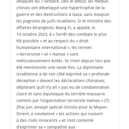
attaques du 7 octobre. Dès le début, les médias
chinois ont développé une hypertrophie de la
guerre et des destructions à Gaza, sans évoquer
les pogroms de juifs israéliens. Si le ministre des
Affaires étrangères, Wang Yi, a appelé, le
14 octobre 2023, à « l’arrêt des combats le plus
tôt possible » et au respect du « droit
humanitaire international », les termes
« terrorisme » et « Hamas » sont
méticuleusement évités. Ils n’ont depuis lors pas
été mentionnés une seule fois. La diplomatie
israélienne a de son côté exprimé sa « profonde
déception » devant les déclarations chinoises,
déplorant qu’il n’y ait « pas eu de condamnation
claire et sans équivoque du terrible massacre
commis par l’organisation terroriste Hamas »
(7)
.
Zhai Jun, envoyé spécial chinois pour le Moyen-
Orient, a condamné « les actions qui nuisent
à des civils innocents » et s’est contenté
d’exprimer sa « sympathie aux