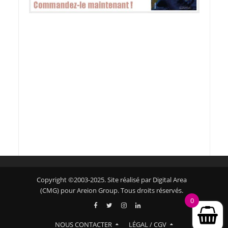
Copyright ©2003-2025. Site réalisé par Digital Area
(CMG) pour Areion Group. Tous droits réservés.
0
NOUS CONTACTER
LÉGAL / CGV