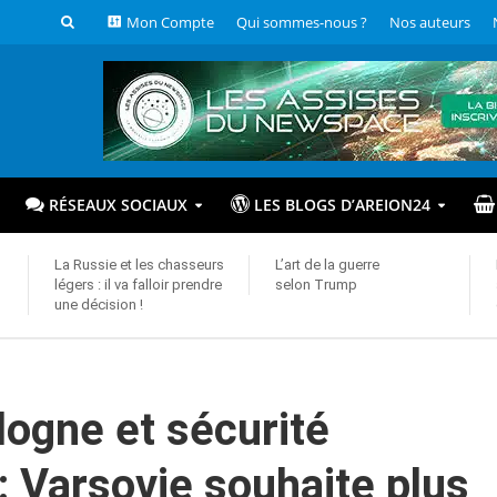
Mon Compte
Qui sommes-nous ?
Nos auteurs
RÉSEAUX SOCIAUX
LES BLOGS D’AREION24
La Russie et les chasseurs
L’art de la guerre
légers : il va falloir prendre
selon Trump
une décision !
logne et sécurité
 Varsovie souhaite plus