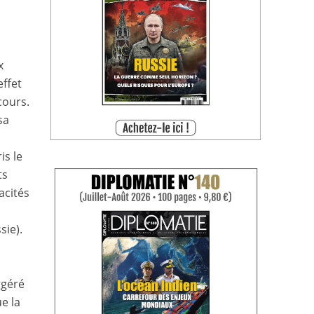
x
effet
cours.
sa
is le
ts
acités
sie).
ggéré
e la