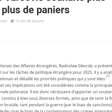
plus de paniers
 vues
15 mn de lecture
polonais des Affaires étrangères, Radoslaw Sikorski, a présen
sur les tâches de politique étrangère pour 2025. Il y a anal
(1)
onais et détaillé les priorités politiques qui y sont liées
.
 et ses implications ont été considérées comme la principal
nale polonaise. Il est donc nécessaire d’apporter un soutie
er continu à Kiev sous diverses formes, ainsi que de tenir la 
 brutale, tant pendant la guerre (par le biais de sanctions)
 le-feu (par le biais de la condamnation des crimes internat