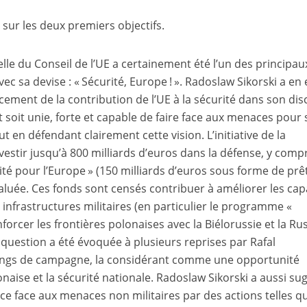
t sur les deux premiers objectifs.
lle du Conseil de l’UE a certainement été l’un des principau
ec sa devise : « Sécurité, Europe ! ». Radoslaw Sikorski a en 
cement de la contribution de l’UE à la sécurité dans son dis
it soit unie, forte et capable de faire face aux menaces pour 
ut en défendant clairement cette vision. L’initiative de la
tir jusqu’à 800 milliards d’euros dans la défense, y compr
é pour l’Europe » (150 milliards d’euros sous forme de prê
é saluée. Ces fonds sont censés contribuer à améliorer les cap
s infrastructures militaires (en particulier le programme «
nforcer les frontières polonaises avec la Biélorussie et la Rus
 question a été évoquée à plusieurs reprises par Rafal
tings de campagne, la considérant comme une opportunité
aise et la sécurité nationale. Radoslaw Sikorski a aussi su
nce face aux menaces non militaires par des actions telles qu