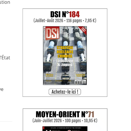
stion
’État
ve