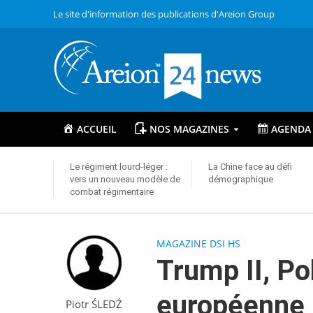
Le site d'information des publications d'Areion Group
ACCUEIL
NOS MAGAZINES
AGENDA
Le régiment lourd-léger :
La Chine face au défi
vers un nouveau modèle de
démographique
combat régimentaire
MAGAZINE DSI HS
Trump II, Po
européenne :
Piotr ŚLEDŹ