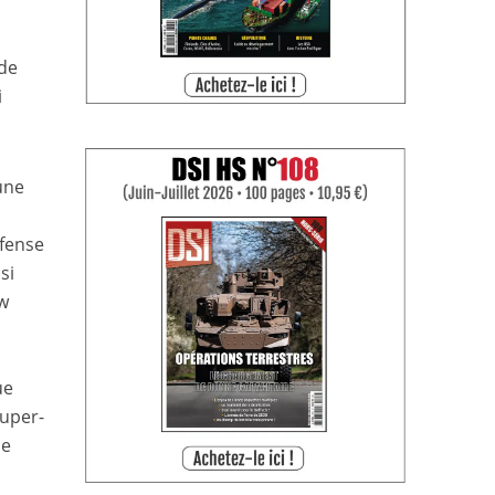
 de
i
une
éfense
si
aw
ue
super-
ne