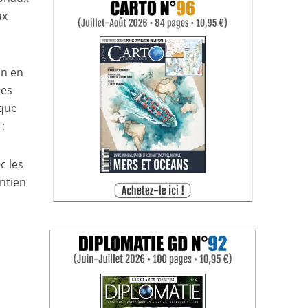
ux
on en
des
 que
 ;
c les
ntien