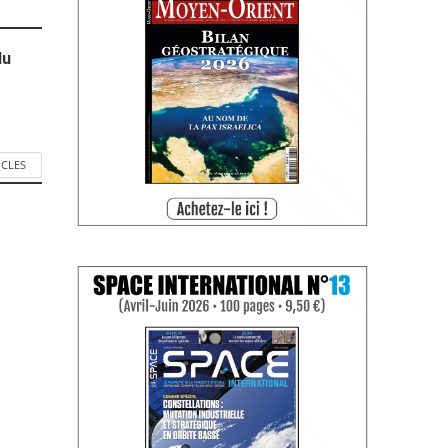
du
ICLES