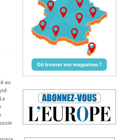
té au
ysé
 La
e
n
Russie
ionaux