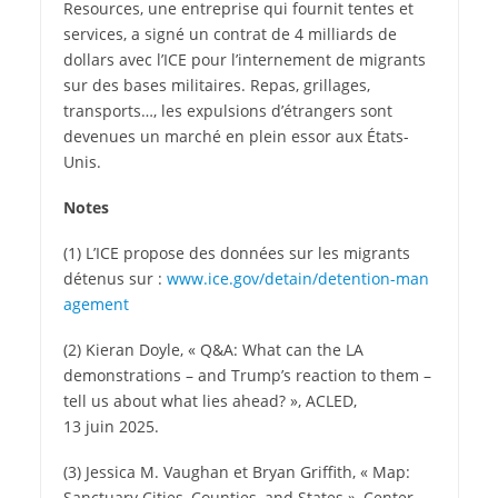
Resources, une entreprise qui fournit tentes et
services, a signé un contrat de 4 milliards de
dollars avec l’ICE pour l’internement de migrants
sur des bases militaires. Repas, grillages,
transports…, les expulsions d’étrangers sont
devenues un marché en plein essor aux États-
Unis.
Notes
(1) L’ICE propose des données sur les migrants
détenus sur :
www​.ice​.gov/​d​e​t​a​i​n​/​d​e​t​e​n​t​i​o​n​-​m​a​n​
a​g​e​m​ent
(2) Kieran Doyle, « Q&A: What can the LA
demonstrations – and Trump’s reaction to them –
tell us about what lies ahead? », ACLED,
13 juin 2025.
(3) Jessica M. Vaughan et Bryan Griffith, « Map:
Sanctuary Cities, Counties, and States », Center