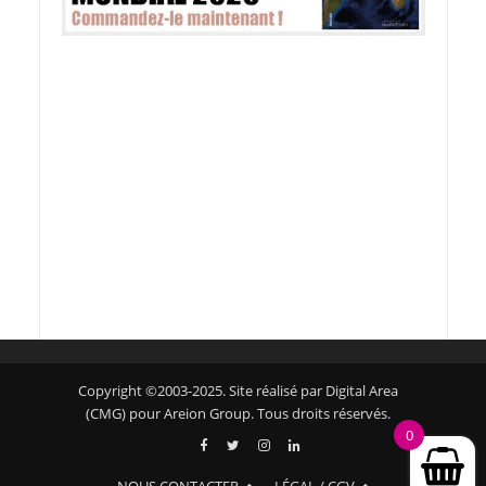
Copyright ©2003-2025. Site réalisé par Digital Area
(CMG) pour Areion Group. Tous droits réservés.
0