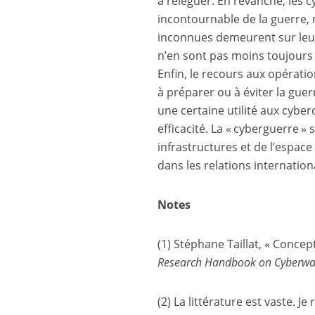
à reléguer. En revanche, les
incontournable de la guerre, m
inconnues demeurent sur leur 
n’en sont pas moins toujours 
Enfin, le recours aux opérati
à préparer ou à éviter la gue
une certaine utilité aux cyber
efficacité. La « cyberguerre »
infrastructures et de l’espac
dans les relations internatio
Notes
(1) Stéphane Taillat, « Concep
Research Handbook on Cyberwa
(2) La littérature est vaste. J