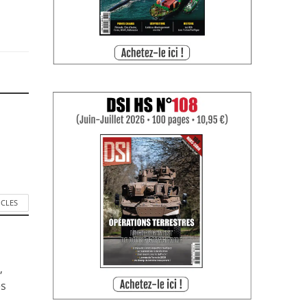
ICLES
,
es