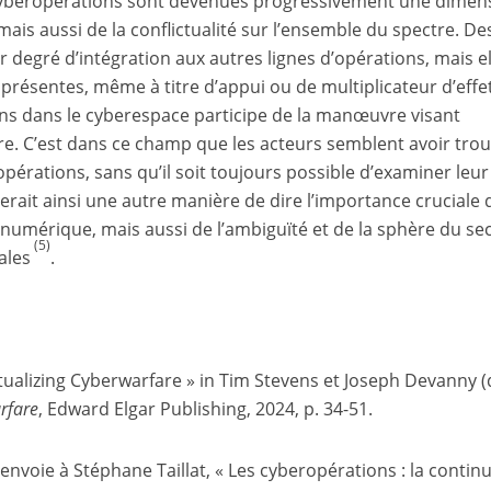
 cyberopérations sont devenues progressivement une dimen
ais aussi de la conflictualité sur l’ensemble du spectre. De
degré d’intégration aux autres lignes d’opérations, mais el
présentes, même à titre d’appui ou de multiplicateur d’effet
ons dans le cyberespace participe de la manœuvre visant
rre. C’est dans ce champ que les acteurs semblent avoir tro
opérations, sans qu’il soit toujours possible d’examiner leur
 serait ainsi une autre manière de dire l’importance cruciale 
e numérique, mais aussi de l’ambiguïté et de la sphère du se
(5)
nales
.
tualizing Cyberwarfare » in Tim Stevens et Joseph Devanny (d
rfare
, Edward Elgar Publishing, 2024, p. 34-51.
e renvoie à Stéphane Taillat, « Les cyberopérations : la contin