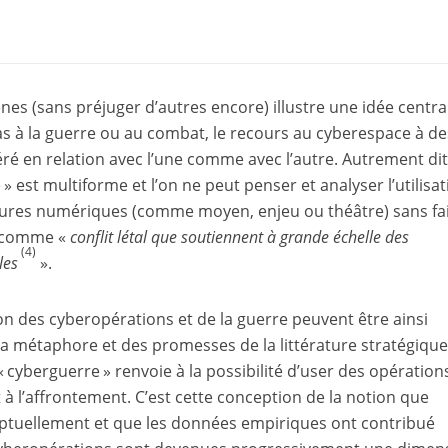
s (sans préjuger d’autres encore) illustre une idée centrale
as à la guerre ou au combat, le recours au cyberespace à de
ré en relation avec l’une comme avec l’autre. Autrement dit 
e » est multiforme et l’on ne peut penser et analyser l’utilisa
tures numériques (comme moyen, enjeu ou théâtre) sans fa
e comme «
conflit létal que soutiennent à grande échelle des
(4)
les
».
ion des cyberopérations et de la guerre peuvent être ainsi
e la métaphore et des promesses de la littérature stratégiqu
« cyberguerre » renvoie à la possibilité d’user des opération
 l’affrontement. C’est cette conception de la notion que
ptuellement et que les données empiriques ont contribué