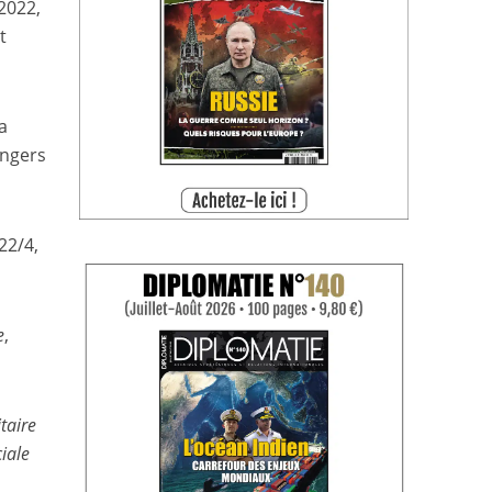
 2022,
t
la
angers
22/4,
e
,
taire
iale