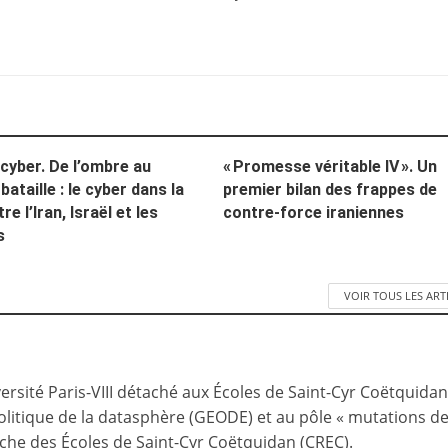
 cyber. De l’ombre au
« Promesse véritable IV ». Un
ataille : le cyber dans la
premier bilan des frappes de
re l’Iran, Israël et les
contre-force iraniennes
s
VOIR TOUS LES ART
ersité Paris-VIII détaché aux Écoles de Saint-Cyr Coëtquidan
litique de la datasphère (GEODE) et au pôle « mutations d
rche des Écoles de Saint-Cyr Coëtquidan (CREC).