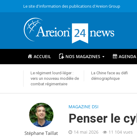
Le site d'information des publications d'Areion Group
ACCUEIL
NOS MAGAZINES
AGENDA
Le régiment lourd-léger :
La Chine face au défi
vers un nouveau modèle de
démographique
combat régimentaire
MAGAZINE DSI
Penser le cy
14 mai 2026
11 104 vues
Stéphane Taillat