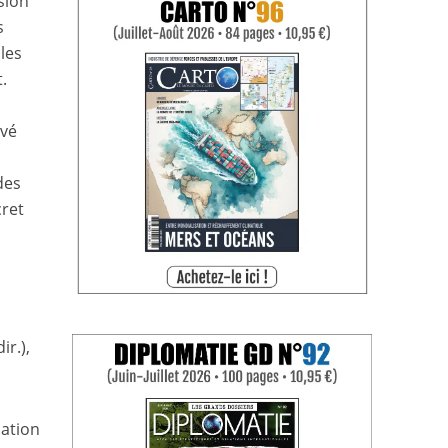
sion
s
les
.
uvé
des
cret
ir.),
uation