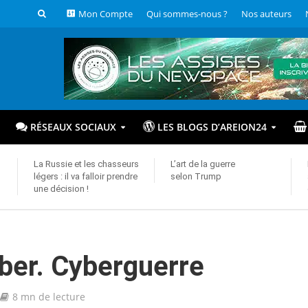
Mon Compte
Qui sommes-nous ?
Nos auteurs
RÉSEAUX SOCIAUX
LES BLOGS D’AREION24
La Russie et les chasseurs
L’art de la guerre
légers : il va falloir prendre
selon Trump
une décision !
ber. Cyberguerre
8 mn de lecture