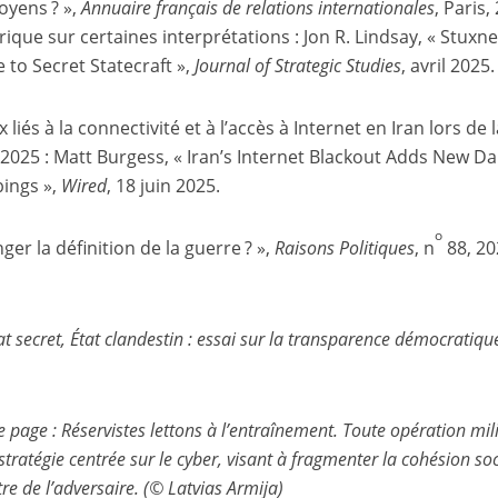
oyens ? »,
Annuaire français de relations internationales
, Paris,
rique sur certaines interprétations : Jon R. Lindsay, « Stuxne
 to Secret Statecraft »,
Journal of Strategic Studies
, avril 2025.
 liés à la connectivité et à l’accès à Internet en Iran lors de 
n 2025 : Matt Burgess, « Iran’s Internet Blackout Adds New D
bings »,
Wired
, 18 juin 2025.
o
nger la définition de la guerre ? »,
Raisons Politiques
, n
88, 20
at secret, État clandestin : essai sur la transparence démocratiqu
page : Réservistes lettons à l’entraînement. Toute opération mili
atégie centrée sur le cyber, visant à fragmenter la cohésion soc
re de l’adversaire.
(© Latvias Armija)