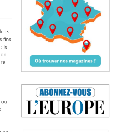
 : si
s fins
: le
tion
ire
e ou
s