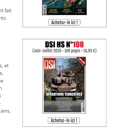
t fait
nts
, et
e,
he
n
n
e
ains,