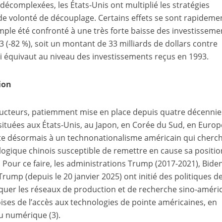
décomplexées, les États-Unis ont multiplié les stratégies
 de volonté de découplage. Certains effets se sont rapidemen
emple été confronté à une très forte baisse des investisseme
3 (-82 %), soit un montant de 33 milliards de dollars contre
qui équivaut au niveau des investissements reçus en 1993.
ion
cteurs, patiemment mise en place depuis quatre décennies
situées aux États-Unis, au Japon, en Corée du Sud, en Europ
rte désormais à un technonationalisme américain qui cherc
logique chinois susceptible de remettre en cause sa positio
our ce faire, les administrations Trump (2017-2021), Bide
rump (depuis le 20 janvier 2025) ont initié des politiques d
quer les réseaux de production et de recherche sino-améric
noises de l’accès aux technologies de pointe américaines, en
 du numérique
(3)
.