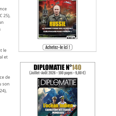
ance
C 25),
un
s
t le
l et
a
ace de
u son
24),