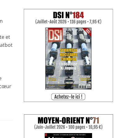
un
te et
hatbot
e
 cœur