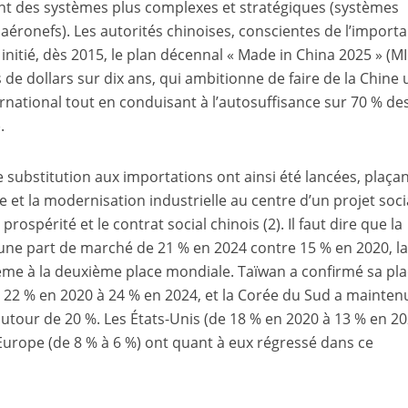
nt des systèmes plus complexes et stratégiques (systèmes
aéronefs). Les autorités chinoises, conscientes de l’import
 initié, dès 2015, le plan décennal « Made in China 2025 » (MI
de dollars sur dix ans, qui ambitionne de faire de la Chine 
ernational tout en conduisant à l’autosuffisance sur 70 % de
)
.
e substitution aux importations ont ainsi été lancées, plaçan
t la modernisation industrielle au centre d’un projet socia
a prospérité et le contrat social chinois
(2)
. Il faut dire que la
ec une part de marché de 21 % en 2024 contre 15 % en 2020, l
ième à la deuxième place mondiale. Taïwan a confirmé sa pl
 22 % en 2020 à 24 % en 2024, et la Corée du Sud a mainten
autour de 20 %. Les États-Unis (de 18 % en 2020 à 13 % en 20
l’Europe (de 8 % à 6 %) ont quant à eux régressé dans ce