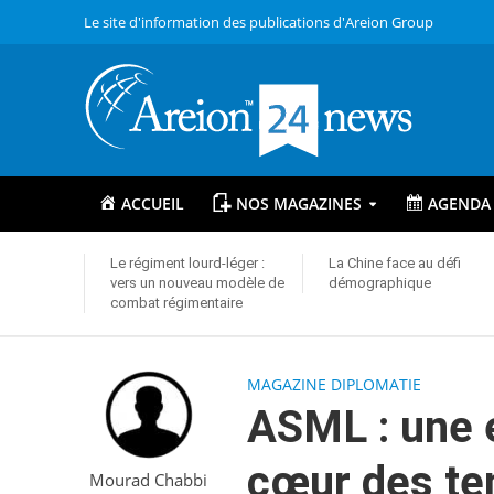
Le site d'information des publications d'Areion Group
ACCUEIL
NOS MAGAZINES
AGENDA
Le régiment lourd-léger :
La Chine face au défi
vers un nouveau modèle de
démographique
combat régimentaire
MAGAZINE DIPLOMATIE
ASML : une 
cœur des te
Mourad Chabbi