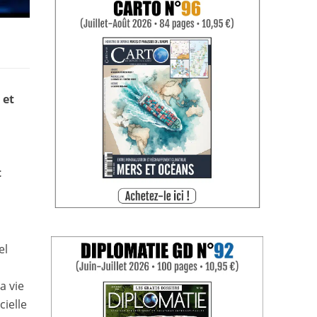
 et
t
el
a vie
cielle