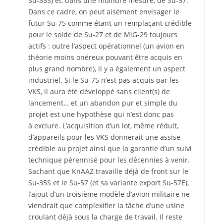
Su‑35S) et, dans une moindre mesure, de Su‑57.
Dans ce cadre, on peut aisément envisager le
futur Su‑75 comme étant un remplaçant crédible
pour le solde de Su‑27 et de MiG‑29 toujours
actifs : outre l’aspect opérationnel (un avion en
théorie moins onéreux pouvant être acquis en
plus grand nombre), il y a également un aspect
industriel. Si le Su‑75 n’est pas acquis par les
VKS, il aura été développé sans client(s) de
lancement… et un abandon pur et simple du
projet est une hypothèse qui n’est donc pas
à exclure. L’acquisition d’un lot, même réduit,
d’appareils pour les VKS donnerait une assise
crédible au projet ainsi que la garantie d’un suivi
technique pérennisé pour les décennies à venir.
Sachant que KnAAZ travaille déjà de front sur le
Su‑35S et le Su‑57 (et sa variante export Su‑57E),
l’ajout d’un troisième modèle d’avion militaire ne
viendrait que complexifier la tâche d’une usine
croulant déjà sous la charge de travail. Il reste