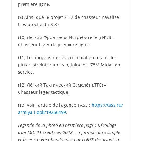
première ligne.
(9) Ainsi que le projet S-22 de chasseur navalisé
très proche du S-37.
(10)
Лёгкий Фронтовой Истребитель (ЛФИ)
–
Chasseur léger de première ligne.
(11) Les moyens russes en la matière étant des
plus restreints : une vingtaine d’Il-78M Midas en
service.
(12)
Лёгкий Тактический Самолёт (ЛТС)
–
Chasseur léger tactique.
(13) Voir l’article de l’agence TASS :
https://​tass​.ru/​
a​r​m​i​y​a​-​i​-​o​p​k​/​1​9​2​6​6​499
.
Légende de la photo en première page :
Décollage
d’un MiG-21 croate en 2018. La formule du « simple
et léger » a été abandonnée par l’URSS dès avant la