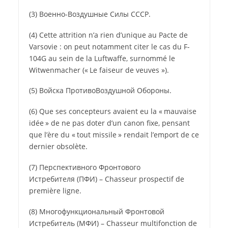
(3)
Военно-Воздушные Силы СССР.
(4) Cette attrition n’a rien d’unique au Pacte de
Varsovie : on peut notamment citer le cas du F-
104G au sein de la Luftwaffe, surnommé le
Witwenmacher (« Le faiseur de veuves »).
(5)
Войска ПротивоВоздушной Обороны.
(6) Que ses concepteurs avaient eu la « mauvaise
idée » de ne pas doter d’un canon fixe, pensant
que l’ère du « tout missile » rendait l’emport de ce
dernier obsolète.
(7)
Перспективного Фронтового
Истребителя (ПФИ)
– Chasseur prospectif de
première ligne.
(8)
Многофункциональный Фронтовой
Истребитель (МФИ)
– Chasseur multifonction de