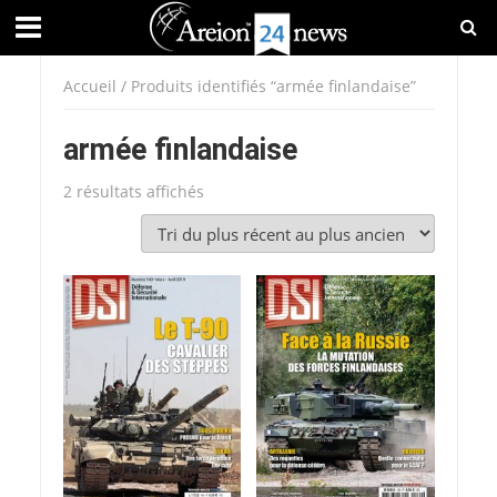
Accueil
/ Produits identifiés “armée finlandaise”
armée finlandaise
Trié
2 résultats affichés
du
plus
récent
au
plus
ancien