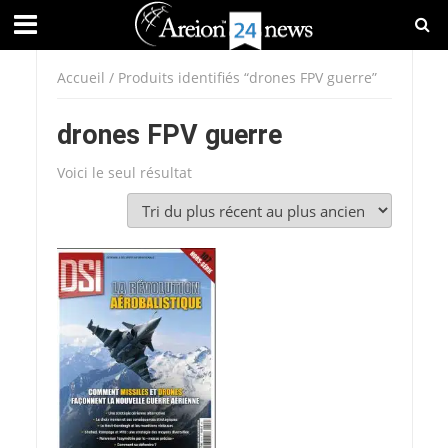
Accueil
/ Produits identifiés “drones FPV guerre”
drones FPV guerre
Voici le seul résultat