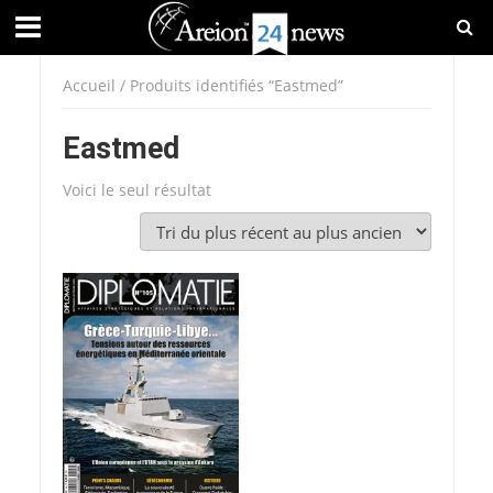
Accueil
/ Produits identifiés “Eastmed”
Eastmed
Voici le seul résultat