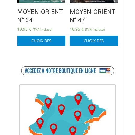
MOYEN-ORIENT
MOYEN-ORIENT
N° 64
N° 47
10,95
€
10,95
€
(TVA incluse)
(TVA incluse)
Ce
Ce
CHOIX DES
CHOIX DES
produit
produit
OPTIONS
OPTIONS
a
a
plusieurs
plusieur
variations.
variatio
Les
Les
options
options
peuvent
peuvent
être
être
choisies
choisies
sur
sur
la
la
page
page
du
du
produit
produit