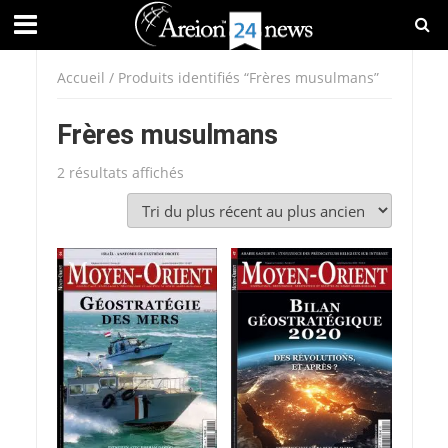
Accueil
/ Produits identifiés “Frères musulmans”
Frères musulmans
Trié
2 résultats affichés
du
plus
récent
au
plus
ancien