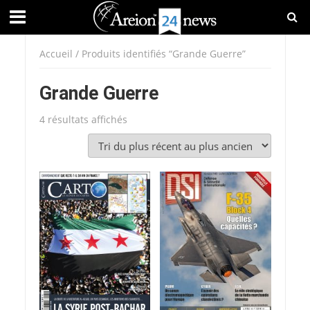
Accueil
/ Produits identifiés “Grande Guerre”
Grande Guerre
Trié
4 résultats affichés
du
plus
récent
au
plus
ancien