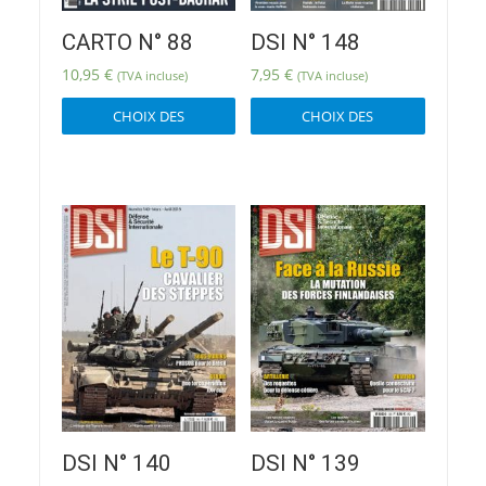
CARTO N° 88
DSI N° 148
10,95
€
7,95
€
(TVA incluse)
(TVA incluse)
Ce
Ce
CHOIX DES
CHOIX DES
produit
produit
OPTIONS
OPTIONS
a
a
plusieurs
plusieur
variations.
variatio
Les
Les
options
options
peuvent
peuvent
être
être
choisies
choisies
sur
sur
la
la
page
page
du
du
produit
produit
DSI N° 140
DSI N° 139