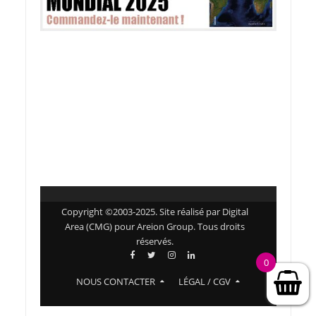
Copyright ©2003-2025. Site réalisé par Digital
Area (CMG) pour Areion Group. Tous droits
réservés.
0
NOUS CONTACTER
LÉGAL / CGV