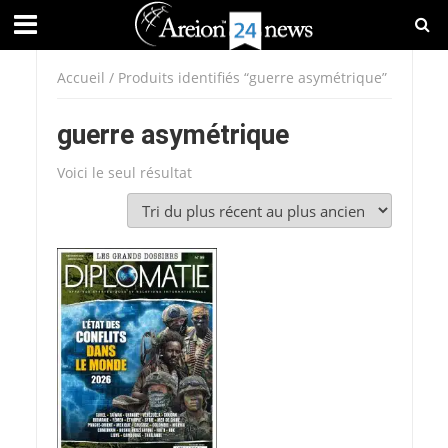
Accueil
/ Produits identifiés “guerre asymétrique”
guerre asymétrique
Voici le seul résultat