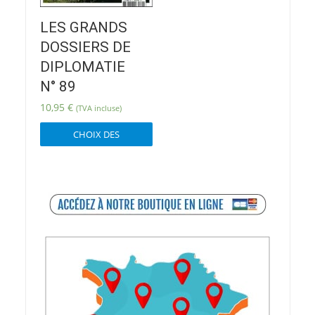
LES GRANDS
DOSSIERS DE
DIPLOMATIE
N° 89
10,95
€
(TVA incluse)
Ce
CHOIX DES
produit
OPTIONS
a
plusieurs
variations.
Les
options
peuvent
être
choisies
sur
la