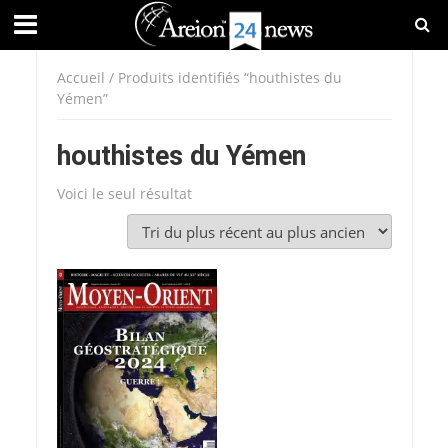
Accueil
/ Produits identifiés “houthistes du
Yémen”
houthistes du Yémen
Voici le seul résultat