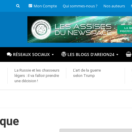
Mon Compte
Qui sommes-nous ?
Nos auteurs
RÉSEAUX SOCIAUX
LES BLOGS D’AREION24
La Russie et les chasseurs
L’art de la guerre
légers : il va falloir prendre
selon Trump
une décision !
ique