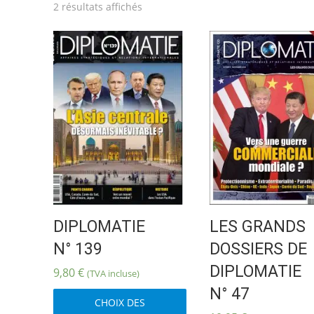
Trié
2 résultats affichés
du
plus
récent
au
plus
ancien
DIPLOMATIE
LES GRANDS
N° 139
DOSSIERS DE
DIPLOMATIE
9,80
€
(TVA incluse)
Ce
N° 47
CHOIX DES
produit