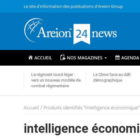
Le site d'information des publications d'Areion Group
ACCUEIL
NOS MAGAZINES
AGENDA
Le régiment lourd-léger :
La Chine face au défi
vers un nouveau modèle de
démographique
combat régimentaire
Accueil
/ Produits identifiés “intelligence économique”
intelligence économ