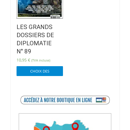
LES GRANDS
DOSSIERS DE
DIPLOMATIE
N° 89
10,95
€
(TVA incluse)
Ce
CHOIX DES
produit
OPTIONS
a
plusieurs
variations.
Les
options
peuvent
être
choisies