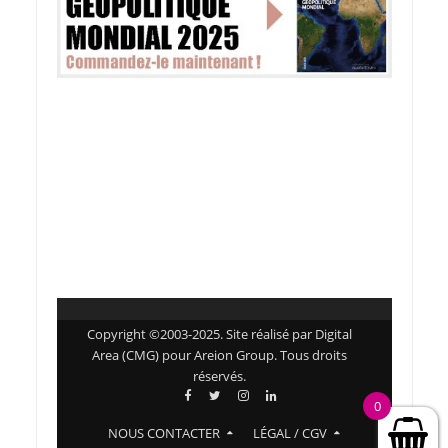
Copyright ©2003-2025. Site réalisé par Digital
Area (CMG) pour Areion Group. Tous droits
réservés.
0
NOUS CONTACTER
LÉGAL / CGV