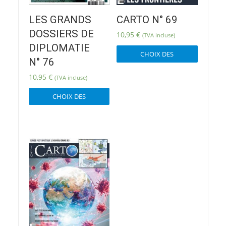
LES GRANDS
CARTO N° 69
DOSSIERS DE
10,95
€
(TVA incluse)
Ce
DIPLOMATIE
CHOIX DES
produit
N° 76
OPTIONS
a
10,95
€
(TVA incluse)
plusieur
Ce
variatio
CHOIX DES
produit
Les
OPTIONS
a
options
plusieurs
peuvent
variations.
être
Les
choisies
options
sur
peuvent
la
être
page
choisies
du
sur
produit
la