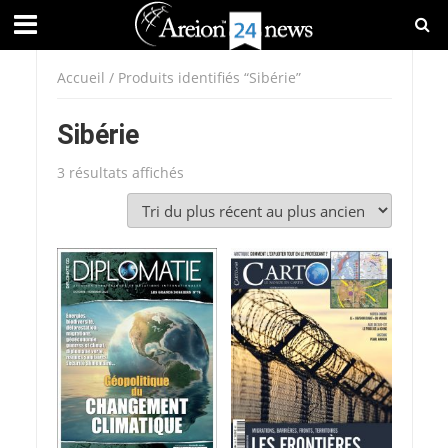
Accueil
/ Produits identifiés “Sibérie”
Sibérie
Trié
3 résultats affichés
du
plus
récent
au
plus
ancien