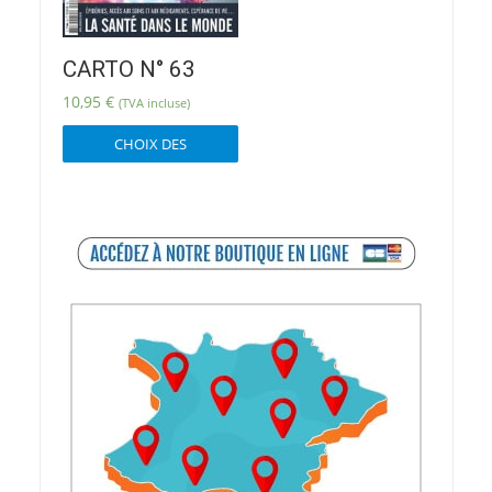
page
du
produit
CARTO N° 63
10,95
€
(TVA incluse)
Ce
CHOIX DES
produit
OPTIONS
a
plusieurs
variations.
Les
options
peuvent
être
choisies
sur
la
page
du
produit