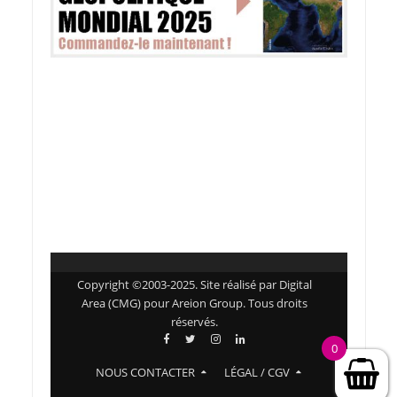
Copyright ©2003-2025. Site réalisé par Digital
Area (CMG) pour Areion Group. Tous droits
réservés.
0
NOUS CONTACTER
LÉGAL / CGV