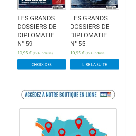
LES GRANDS
LES GRANDS
DOSSIERS DE
DOSSIERS DE
DIPLOMATIE
DIPLOMATIE
N° 59
N° 55
10,95
€
10,95
€
(TVA incluse)
(TVA incluse)
Ce
CHOIX DES
LIRE LA SUITE
produit
OPTIONS
a
plusieurs
variations.
Les
options
peuvent
être
choisies
sur
la