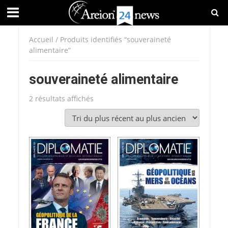
Accueil
/ Produits identifiés “souveraineté
alimentaire”
souveraineté alimentaire
Trié
2 résultats affichés
du
plus
récent
au
plus
ancien