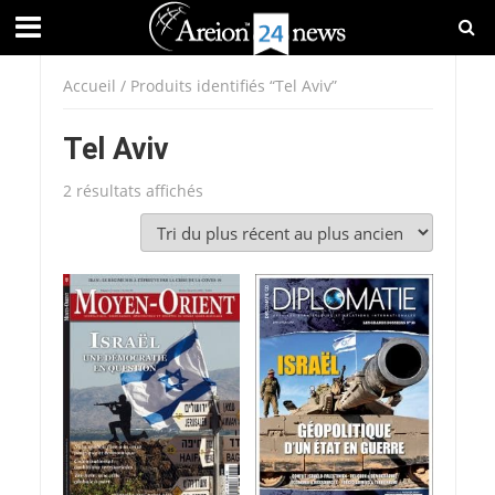
Accueil
/ Produits identifiés “Tel Aviv”
Tel Aviv
Trié
2 résultats affichés
du
plus
récent
au
plus
ancien