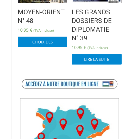
MOYEN-ORIENT
LES GRANDS
N° 48
DOSSIERS DE
DIPLOMATIE
10,95
€
(TVA incluse)
Ce
N° 39
CHOIX DES
produit
10,95
€
(TVA incluse)
OPTIONS
a
plusieurs
LIRE LA SUITE
variations.
Les
options
peuvent
être
choisies
sur
la
page
du
produit