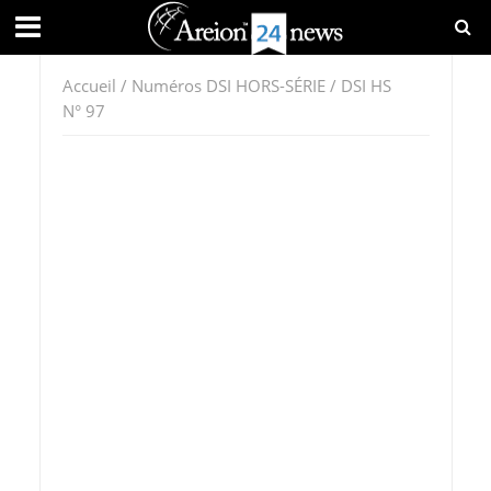
Accueil
/
Numéros DSI HORS-SÉRIE
/ DSI HS
N° 97