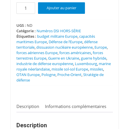
quantité
Ajouter au panier
de
DSI
HS
UGS :
ND
Catégorie :
Numéros DSI HORS-SÉRIE
N°
Étiquettes :
budget militaire Europe
,
capacités
97
maritimes Europe
,
Défense de l’Europe
,
défense
territoriale
,
dissuasion nucléaire européenne
,
Europe
,
forces aériennes Europe
,
forces américaines
,
forces
terrestres Europe
,
Guerre en Ukraine
,
guerre hybride
,
industrie de défense européenne
,
Luxembourg
,
marine
royale néerlandaise
,
missile sol-sol Europe
,
missiles
,
OTAN Europe
,
Pologne
,
Proche-Orient
,
Stratégie de
défense
Description
Informations complémentaires
Description