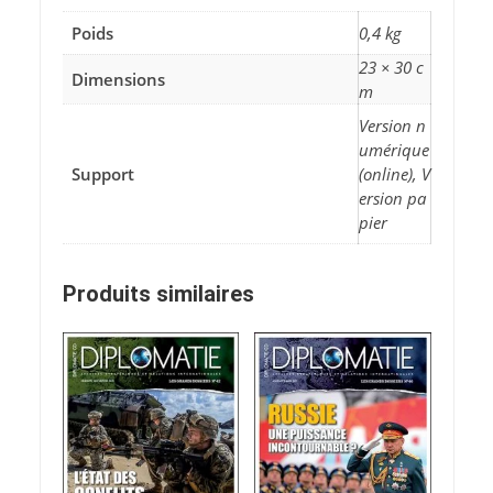
Poids
0,4 kg
23 × 30 c
Dimensions
m
Version n
umérique
Support
(online), V
ersion pa
pier
Produits similaires