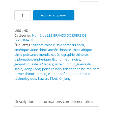
quantité
Ajouter au panier
de
LES
GRANDS
UGS :
ND
Catégorie :
Numéros LES GRANDS DOSSIERS DE
DOSSIERS
DIPLOMATIE
DE
Étiquettes :
alliance chine russie corée du nord
,
DIPLOMATIE
amérique latine chine
,
armée chinoise
,
chine afrique
,
N°
chine puissance mondiale
,
démographie chinoise
,
88
diplomatie périphérique
,
Économie chinoise
,
géopolitique de la Chine
,
guerre du futur
,
guerre du
sable
,
Hong Kong
,
ports chinois
,
relations chine iran
,
soft
power chinois
,
stratégie indopacifique
,
suprématie
technologique
,
Taïwan
,
Tibet
,
Xinjiang
Description
Informations complémentaires