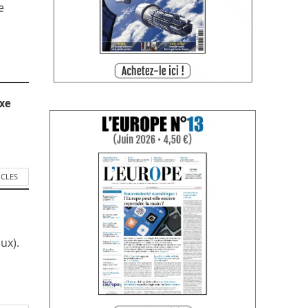
e
axe
ICLES
ux).