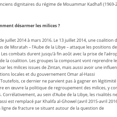
anciens dignitaires du régime de Mouammar Kadhafi (1969-
mment désarmer les milices ?
juillet 2014 à mars 2016. Le 13 juillet 2014, une coalition 
 de Misratah – l’Aube de la Libye – attaque les positions d
. Les combats durent jusqu’à fin août avec la prise de l’aéro
re de la coalition. Les groupes la composant vont reprendre l
ar les milices issues de Zintan, mais aussi avoir une influe
tutions locales et du gouvernement Omar al-Hassi
outefois, ce dernier ne parvient pas à gagner en légitimité
ttre en œuvre la politique de regroupement des milices, y c
. Corrélativement, au sein d’Aube de la Libye, les rivalités n
assi est remplacé par Khalifa al-Ghowel (avril 2015-avril 2016
 ligne de fracture se situant autour de la question de