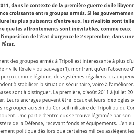
2011, dans le contexte de la première guerre civile libyen
nce croissante entre groupes armés. Si les gouvernemen
ure les plus puissants d’entre eux, les rivalités sont tell
nne que les affrontements sont inévitables, comme ceux
l’imposition de l’état d’urgence le 2 septembre, dans un
l’État.
nt des groupes armés à Tripoli est intéressante à plus d’
e « ville férale » ou sauvage (
1
), montrant qu’en l’absence d
erçu comme légitime, des systèmes régaliens locaux peu
dent à stabiliser la situation sécuritaire, voire à l’améliorer
hases sont à distinguer. La première, d’août 2011 à juillet 20
r. Leurs ancrages peuvent être locaux et leurs idéologies 
es regrouper au sein du Conseil militaire de Tripoli ou du Co
ouent. Une partie d’entre eux se trouve légitimée par son
stère de la Défense, recevant fonds et équipements. L’enjeu
ment politique dès lors que certaines milices assiègent le