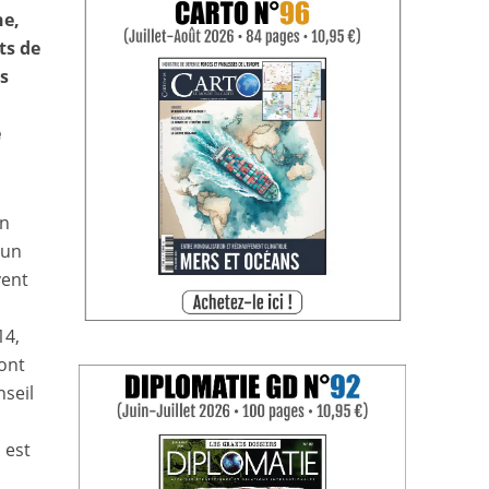
ne,
ts de
es
e
un
’un
vent
.
14,
sont
nseil
 est
s