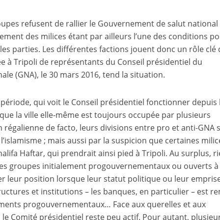
oupes refusent de rallier le Gouvernement de salut national
ment des milices étant par ailleurs l’une des conditions p
les parties. Les différentes factions jouent donc un rôle clé
ivée à Tripoli de représentants du Conseil présidentiel du
e (GNA), le 30 mars 2016, tend la situation.
ériode, qui voit le Conseil présidentiel fonctionner depuis 
 que la ville elle-même est toujours occupée par plusieurs
n régalienne de facto, leurs divisions entre pro et anti-GNA 
 l’islamisme ; mais aussi par la suspicion que certaines milic
lifa Haftar, qui prendrait ainsi pied à Tripoli. Au surplus, r
 des groupes initialement progouvernementaux ou ouverts à
r leur position lorsque leur statut politique ou leur empris
ructures et institutions – les banques, en particulier – est r
ments progouvernementaux… Face aux querelles et aux
le Comité présidentiel reste peu actif. Pour autant, plusieu