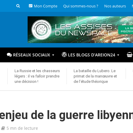
Mon Compte
Qui sommes-nous ?
Nos auteurs
RÉSEAUX SOCIAUX
LES BLOGS D’AREION24
La Russie et les chasseurs
La bataille du Lubero. Le
légers : il va falloir prendre
primat de la manœuvre et
une décision !
de l’étude théorique
e-enjeu de la guerre libyen
5 mn de lecture