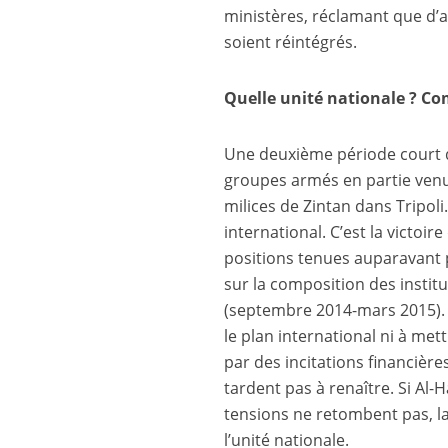
ministères, réclamant que d’
soient réintégrés.
Quelle unité nationale ? Co
Une deuxième période court de 
groupes armés en partie venus
milices de Zintan dans Tripoli
international. C’est la victoi
positions tenues auparavant p
sur la composition des insti
(septembre 2014-mars 2015). T
le plan international ni à me
par des incitations financières
tardent pas à renaître. Si Al-H
tensions ne retombent pas, la
l’unité nationale.