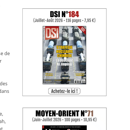
e
se de
r
 des
 dans
e,
ah,
ut