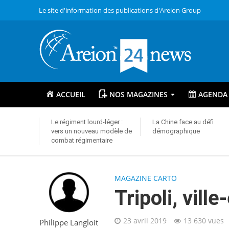
Le site d'information des publications d'Areion Group
ACCUEIL
NOS MAGAZINES
AGENDA
Le régiment lourd-léger :
La Chine face au défi
vers un nouveau modèle de
démographique
combat régimentaire
MAGAZINE CARTO
Tripoli, vill
23 avril 2019
13 630 vues
Philippe Langloit