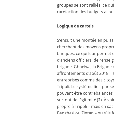
groupes se sont ralliés, ce 
raréfaction des budgets alloué
Logique de cartels
S’ensuit une montée en puissa
cherchent des moyens propres
banques, ce qui leur permet d
d’anciens officiers, de rens
brigade, Ghneiwa, la Brigade 
affrontements d’août 2018. Ils
entreprises comme des citoye
Tripoli. Le système finit par s
pouvant être contrebalancés 
surtout de légitimité (
2
). À vo
propre à Tripoli – mais en s
Benghazi ou Zintan – ou s’ils 