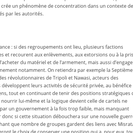
qui crée un phénomène de concentration dans un contexte d
s par les autorités.
nce : si des regroupements ont lieu, plusieurs factions
 et recourent aux enlèvements, aux extorsions ou à la pri
’acheter du matériel et de l’armement, mais aussi d’engage
eignement notamment. On retiendra par exemple la Septième
des révolutionnaires de Tripoli et Nawasi, acteurs des
 développent leurs activités de sécurité privée, au bénéfice
ns, tout en continuant de tenir des positions stratégiques
e nourrir lui-même et la logique devient celle de cartels ne
par un gouvernement à la fois trop faible, mais manquant
ir donc si cette situation débouchera sur une nouvelle guerr
achant que nombre de groupes gardent des liens avec Misrat
feront le choix de conserver une position qui a, pour eux, to