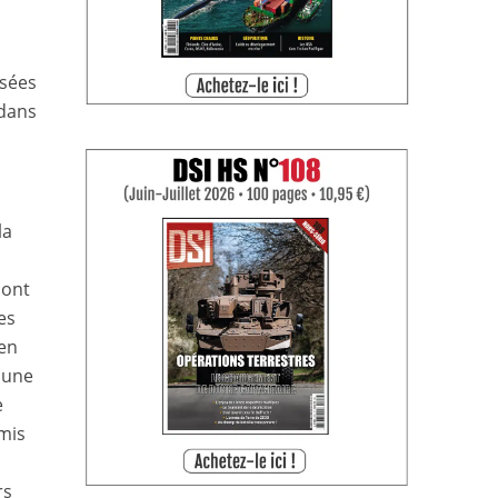
osées
 dans
la
sont
es
ien
 une
e
emis
rs