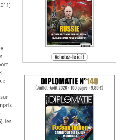
2011)
de
es
port
es
nce
 sur
ompris
e
), les