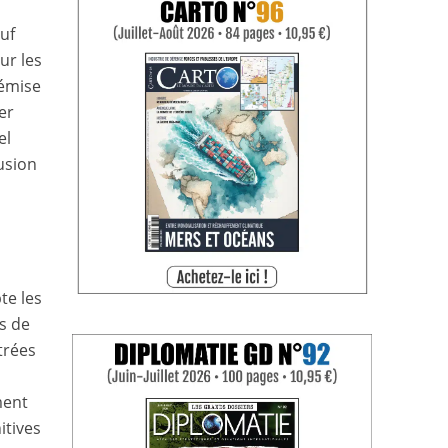
uf
ur les
 émise
er
el
usion
te les
s de
trées
ment
itives