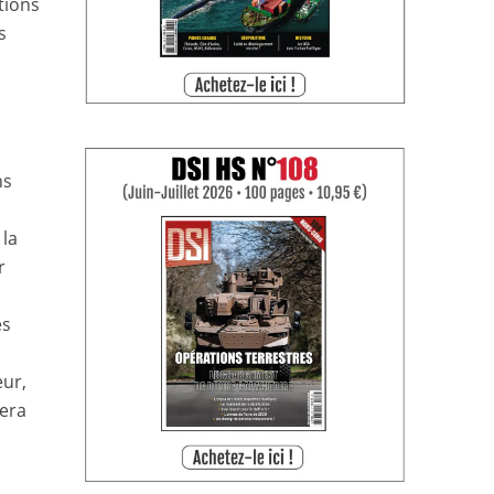
tions
s
ns
 la
r
es
eur,
sera