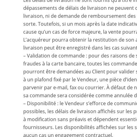
Les délais de livraison ne sont fournis qu’à titre 
dépassements de délais de livraison ne peuvent co
livraison, ni de demande de remboursement des fr
sorte. Toutefois, si un mois après la date indicati
cause qu’un cas de force majeure, la vente pourra 
L’acquéreur pourra obtenir la restitution de son 
livraison peut être enregistré dans les cas suivant
– Validation de commande : pour des raisons de sé
fraudes à la carte bancaire, toutes les commande
pourront être demandées au Client pour valider
à un plafond fixé par le Vendeur, une pièce d’ident
parvenir par e-mail, fax ou courrier. À défaut de no
sa commande sera considérée comme annulée dan
– Disponibilité : le Vendeur s’efforce de communiq
possibles, les délais de livraison affichés sur le
à modification sans préavis et dépendent essenti
fournisseurs. Les disponibilités affichées sur les 
aucun cas un engagement contractuel.