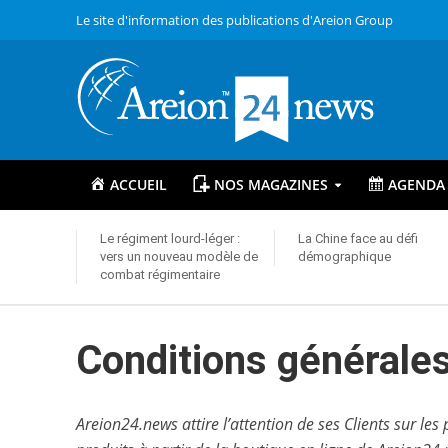
Le site d'information des publications d'Areion Group
ACCUEIL
NOS MAGAZINES
AGENDA
Le régiment lourd-léger :
La Chine face au défi
vers un nouveau modèle de
démographique
combat régimentaire
Conditions générale
Areion24​.news attire l’attention de ses Clients sur l