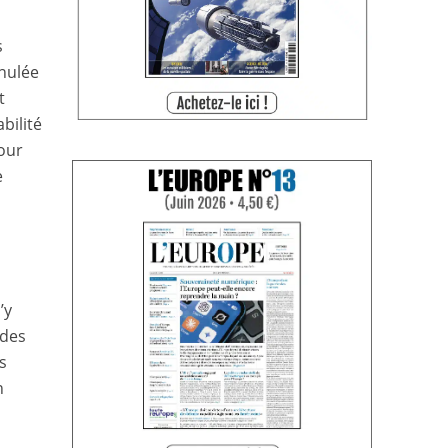
s
nnulée
t
bilité
our
e
s
’y
 des
s
n