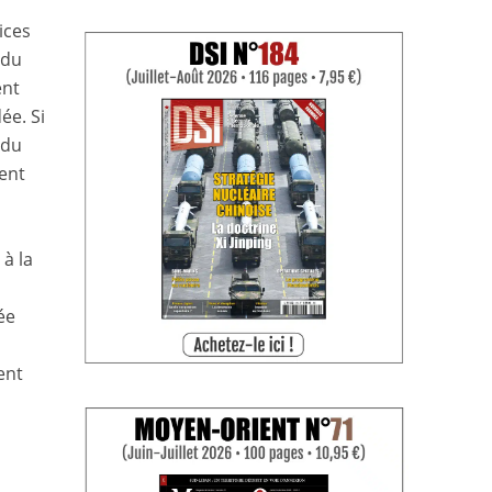
ices
 du
ent
ée. Si
 du
ent
 à la
ée
ent