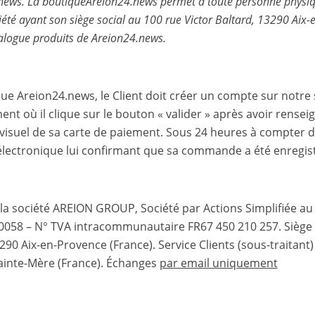
.news.
La boutiqueAreion24​.news permet à toute personne physi
é ayant son siège social au 100 rue Victor Baltard, 13290 Aix-
talogue produits de Areion24​.news.
 Areion24​.news, le Client doit créer un compte sur notre s
 où il clique sur le bouton « valider » après avoir renseig
visuel de sa carte de paiement. Sous 24 heures à compter d
 électronique lui confirmant que sa commande a été enregis
la société AREION GROUP, Société par Actions Simplifiée au
 00058 – N° TVA intracommunautaire FR67 450 210 257. Siège
90 Aix-en-Provence (France). Service Clients (sous-traitant) 
ainte-Mère (France). Échanges
par email uniquement