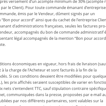
ou après versement d’un acompte minimum de 30% (acompte 
ar le Client). Pour toute commande émanant d’entreprise
commande, émis par le Vendeur, dûment signés par un
“Bon pour accord” ainsi que du cachet de l’entreprise Clie
ant d’administrations françaises, seules les factures pro
Vendeur, accompagnés du bon de commande administratif 
ésentant légal accompagnés de la mention “Bon pour accord
pte.
ditions économiques en vigueur, hors frais de livraison (sau
à la charge de l’Acheteur et sont facturés à la fin de la
. Si ces conditions devaient être modifiées pour quelqu
), les prix affichés seraient susceptibles de varier en foncti
ix nets s’entendent TTC, sauf stipulation contraire spécifiqu
ternet, communiquées dans la presse, proposées par e-mail a
ubliées par nos différents partenaires, sont valables sur la