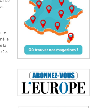
que ou
en-
ite.
né le
e la
trée.
: