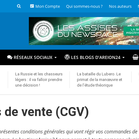
Mon Compte
Qui sommes-nous ?
Nos auteurs
RÉSEAUX SOCIAUX
LES BLOGS D’AREION24
La Russie et les chasseurs
La bataille du Lubero. Le
légers : il va falloir prendre
primat de la manœuvre et
une décision !
de l’étude théorique
s de vente (CGV)
es présentes conditions générales qui vont régir vos commandes de