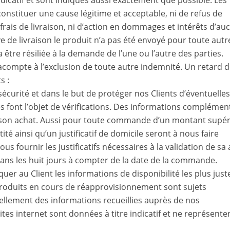
indicatif et sont indiqués aussi exactement que possible. Les
nstituer une cause légitime et acceptable, ni de refus de
ais de livraison, ni d’action en dommages et intérêts d’au
ve de livraison le produit n’a pas été envoyé pour toute autr
être résiliée à la demande de l’une ou l’autre des parties.
acompte à l’exclusion de toute autre indemnité. Un retard d
s :
curité et dans le but de protéger nos Clients d’éventuelles
s font l’objet de vérifications. Des informations complémen
 son achat. Aussi pour toute commande d’un montant supér
ité ainsi qu’un justificatif de domicile seront à nous faire
us fournir les justificatifs nécessaires à la validation de sa 
s les huit jours à compter de la date de la commande.
uer au Client les informations de disponibilité les plus just
s produits en cours de réapprovisionnement sont sujets
ellement des informations recueillies auprès de nos
sites internet sont données à titre indicatif et ne représente