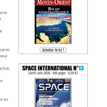
cune
e
e
taires
ieur
achat,
es
nt en