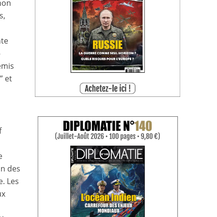
non
s,
nte
-
émis
” et
f
e
on des
e. Les
ux