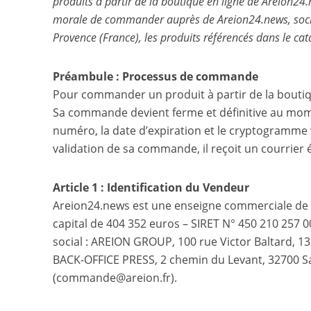
produits à partir de la boutique en ligne de Areion24​
morale de commander auprès de Areion24​.news, sociét
Provence (France), les produits référencés dans le ca
Préambule : Processus de commande
Pour commander un produit à partir de la boutique
Sa commande devient ferme et définitive au moment
numéro, la date d’expiration et le cryptogramme 
validation de sa commande, il reçoit un courrier
Article 1 : Identification du Vendeur
Areion24​.news est une enseigne commerciale de 
capital de 404 352 euros – SIRET N° 450 210 257
social : AREION GROUP, 100 rue Victor Baltard, 132
BACK-OFFICE PRESS, 2 chemin du Levant, 32700 S
(commande@areion.fr).