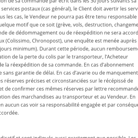
tion de sa commande par écrit dans les 30 jours suivants sa
services postaux (cas général), le Client doit avertir les serv
us les cas, le Vendeur ne pourra pas être tenu responsable
lque motif que ce soit (grève, vols, destruction, changem
ande de dédommagement ou de réexpédition ne sera accord
ostaux (Colissimo, Chronopost), une enquête est menée auprès
15 jours minimum). Durant cette période, aucun remboursem
ion de la perte du colis par le transporteur, l’Acheteur
de la réexpédition de sa commande. En cas d’abonnement
isée sans garantie de délai. En cas d’avarie ou de manquement
des réserves précises et circonstanciées sur le récépissé de
r et de confirmer ces mêmes réserves par lettre recommand
eption des marchandises au transporteur et au Vendeur. En
en aucun cas voir sa responsabilité engagée et par conséqu
cordée.