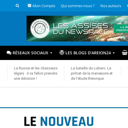
Mon Compte
Qui sommes-nous ?
Nos auteurs
RÉSEAUX SOCIAUX
LES BLOGS D’AREION24
La Russie et les chasseurs
La bataille du Lubero. Le
légers : il va falloir prendre
primat de la manœuvre et
une décision !
de l’étude théorique