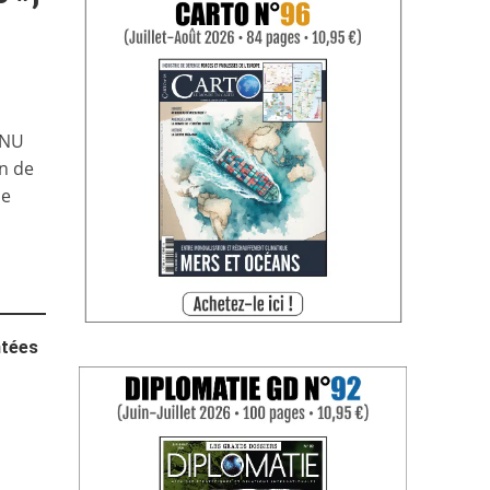
ONU
n de
de
ntées