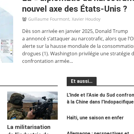
nouvel axe des États-Unis ?
Guillaume Fourmont
Xavier Houdoy
Dès son arrivée en janvier 2025, Donald Trump
a annoncé s’attaquer au narcotrafic, alors que l’
alerte sur la hausse mondiale de la consommatio
drogues (1). Washington privilégie une stratégie 
confrontation armée...
Et aussi...
L’Inde et l’Asie du Sud confro
à la Chine dans l’Indopacifique
Haïti, une saison en enfer
La militarisation
Allemagne : perspectives et