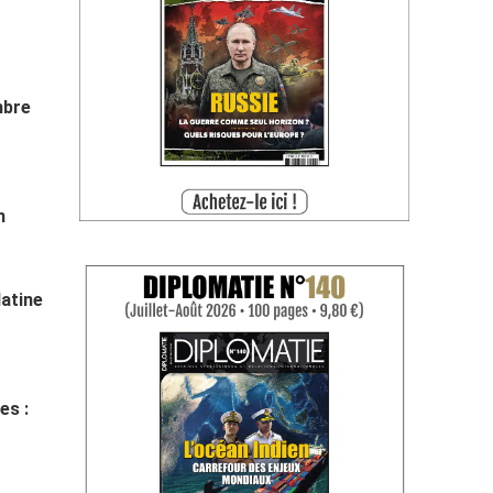
mbre
n
latine
es :