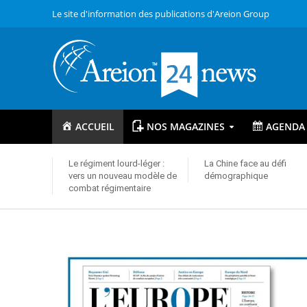
Le site d'information des publications d'Areion Group
ACCUEIL
NOS MAGAZINES
AGENDA
Le régiment lourd-léger :
La Chine face au défi
vers un nouveau modèle de
démographique
combat régimentaire