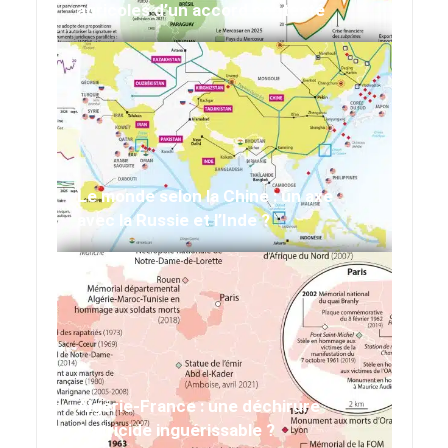
agricoles d’un accord contesté
Le monde selon la Chine : un axe
avec la Russie et l’Inde ?
Algérie-France : une déchirure
fratricide inguérissable ?