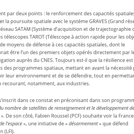
t par deux points : le renforcement des capacités spatiale
ce et la poursuite spatiale avec le système GRAVES (Grand ré
le réseau SATAM (Système d’acquisition et de trajectographie 
es télescopes TAROT (Télescope à action rapide pour les obj
ut de moyens de défense à ces capacités spatiales, dont le
ait être l’un des premiers objets opérés directement par l
gation auprès du CNES. Toujours est-il que la résilience est
s des programmes spatiaux, mettant en avant la nécessité
oir leur environnement et de se défendre, tout en permetta
n recourant, notamment, aux industries.
s’inscrit dans ce constat en préconisant dans son program
u nombre de satellites de renseignement et le développement d
e
». De son côté, Fabien Roussel (PCF) souhaite voir la France
 de l’espace
», une initiative de «
désarmement
» que défend
 (LFI).