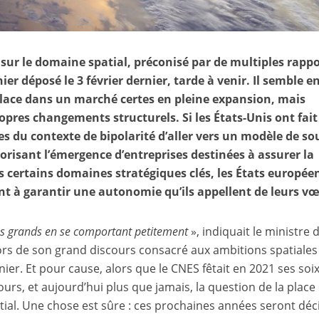
 sur le domaine spatial, préconisé par de multiples rapp
er déposé le 3 février dernier, tarde à venir. Il semble e
a place dans un marché certes en pleine expansion, mais
pres changements structurels. Si les États-Unis ont fait
es du contexte de bipolarité d’aller vers un modèle de so
risant l’émergence d’entreprises destinées à assurer la
 certains domaines stratégiques clés, les États europée
nt à garantir une autonomie qu’ils appellent de leurs v
es grands en se comportant petitement
», indiquait le ministre 
ors de son grand discours consacré aux ambitions spatiales
ier. Et pour cause, alors que le CNES fêtait en 2021 ses soi
ours, et aujourd’hui plus que jamais, la question de la place 
ial. Une chose est sûre : ces prochaines années seront déc