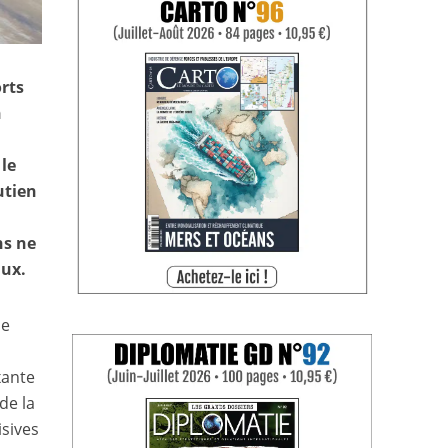
orts
n
 le
utien
ns ne
œux.
de
xante
de la
isives