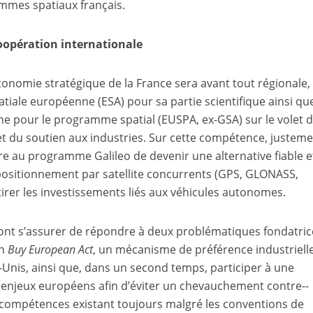
ammes spatiaux français.
oopération internationale
utonomie stratégique de la France sera avant tout régionale,
atiale européenne (ESA) pour sa partie scientifique ainsi qu
ne pour le programme spatial (EUSPA, ex-GSA) sur le volet 
et du soutien aux industries. Sur cette compétence, justeme
tre au programme Galileo de devenir une alternative fiable e
ositionnement par satellite concurrents (GPS, GLONASS,
irer les investissements liés aux véhicules autonomes.
nt s’assurer de répondre à deux problématiques fondatrice
un
Buy European Act
, un mécanisme de préférence industriell
-Unis, ainsi que, dans un second temps, participer à une
enjeux européens afin d’éviter un chevauchement contre-­
s compétences existant toujours malgré les conventions de