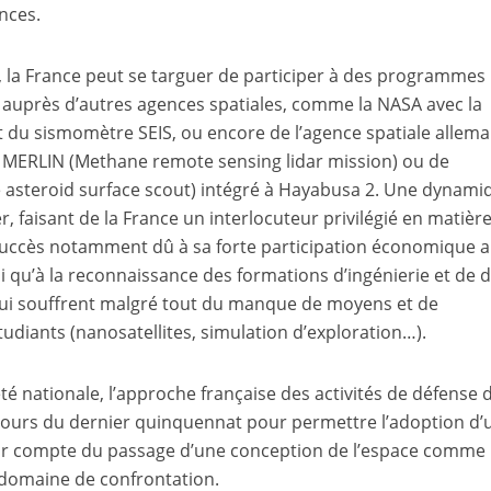
nces.
, la France peut se targuer de participer à des programmes
s auprès d’autres agences spatiales, comme la NASA avec la
 du sismomètre SEIS, ou encore de l’agence spatiale allem
te MERLIN (Methane remote sensing lidar mission) ou de
e asteroid surface scout) intégré à Hayabusa 2. Une dynami
er, faisant de la France un interlocuteur privilégié en matièr
n succès notamment dû à sa forte participation économique 
i qu’à la reconnaissance des formations d’ingénierie et de d
 qui souffrent malgré tout du manque de moyens et de
udiants (nanosatellites, simulation d’exploration…).
té nationale, l’approche française des activités de défense 
cours du dernier quinquennat pour permettre l’adoption d’
nir compte du passage d’une conception de l’espace comme
l domaine de confrontation.