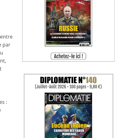
 entre
e par
du
nt,
t
s :
e