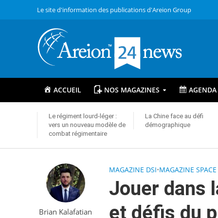
Le site d'information des publications d'Areion Group
ACCUEIL
NOS MAGAZINES
AGENDA
Le régiment lourd-léger :
La Chine face au défi
vers un nouveau modèle de
démographique
combat régimentaire
MAGAZINE DSI
•
MAGAZINE SPACE
Jouer dans l
et défis du 
Brian Kalafatian