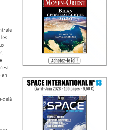
ntrale
 les
eux
2,
e
’est
e en
u-delà