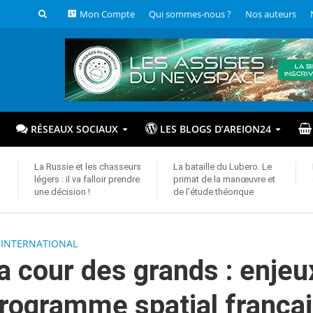
Mon Compte
Qui sommes-nous ?
Nos auteurs
RÉSEAUX SOCIAUX
LES BLOGS D’AREION24
La Russie et les chasseurs
La bataille du Lubero. Le
légers : il va falloir prendre
primat de la manœuvre et
une décision !
de l’étude théorique
 INTERNATIONAL
a cour des grands : enjeu
programme spatial frança