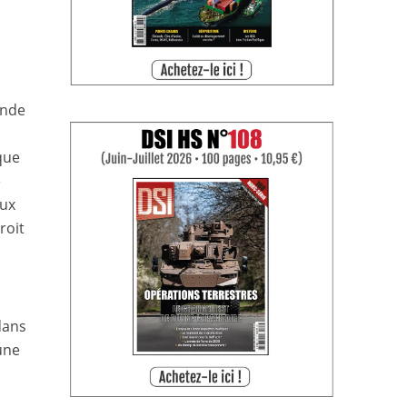
ande
que
e
aux
roit
dans
une