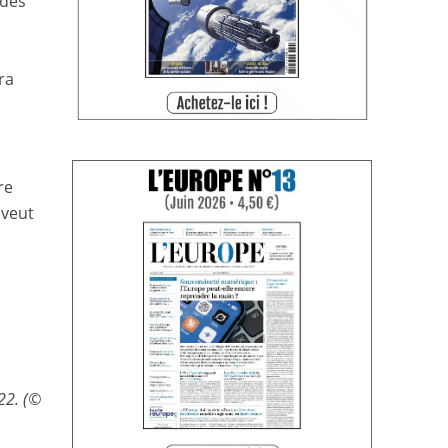
 des
ra
re
 veut
22. (©