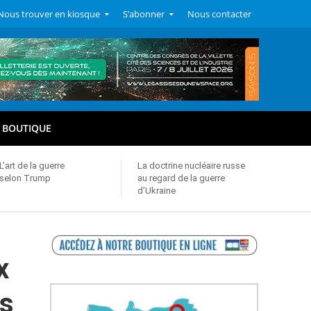
Nous trouver en kiosque
S’abonner
Nous contacter
BOUTIQUE
L’art de la guerre
La doctrine nucléaire russe
selon Trump
au regard de la guerre
d’Ukraine
x
is