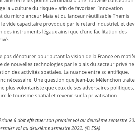
nt ainsi être les points cardinaux d’une nouvelle conception
la « culture du risque » afin de favoriser l’innovation
t du microlanceur Maïa et du lanceur réutilisable Themis
 vide capacitaire provoqué par le retard industriel, et dev
n des instruments légaux ainsi que d’une facilitation des
rivé.
ne pas dénaturer pour autant la vision de la France en matiè
e de nouvelles technologies par le biais du secteur privé ne
ation des activités spatiales. La nuance entre scientifique,
onc nécessaire. Une question que Jean-Luc Mélenchon traite
lus volontariste que ceux de ses adversaires politiques,
e le tourisme spatial et revenir sur la privatisation
 Ariane 6 doit effectuer son premier vol au deuxième semestre 20
 premier vol au deuxième semestre 2022. (© ESA)