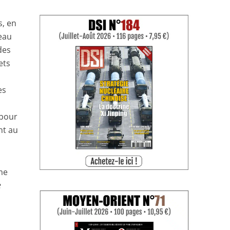
s, en
seau
des
ets
es
 pour
nt au
me
e