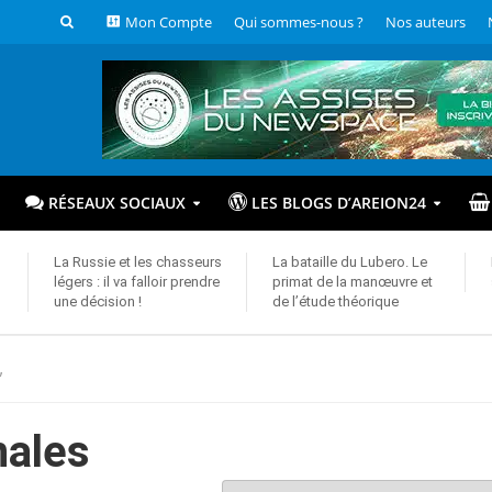
Mon Compte
Qui sommes-nous ?
Nos auteurs
RÉSEAUX SOCIAUX
LES BLOGS D’AREION24
La Russie et les chasseurs
La bataille du Lubero. Le
légers : il va falloir prendre
primat de la manœuvre et
une décision !
de l’étude théorique
”
nales