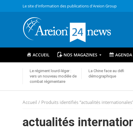
Le site d'information des publications d'Areion Group
ACCUEIL
NOS MAGAZINES
AGENDA
Le régiment lourd-léger :
La Chine face au défi
vers un nouveau modèle de
démographique
combat régimentaire
Accueil
/ Produits identifiés “actualités internationales
actualités internatio