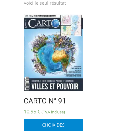
Voici le seul résultat
CARTO N° 91
10,95
€
(TVA incluse)
Ce
CHOIX DES
produit
OPTIONS
a