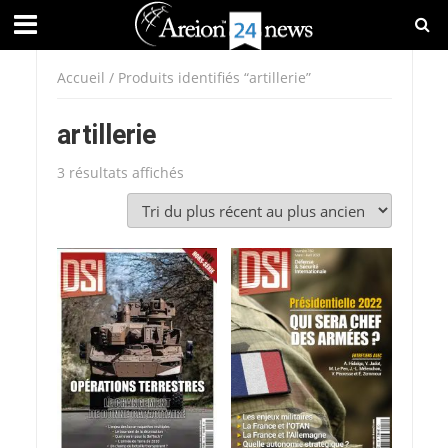
Accueil
/ Produits identifiés “artillerie”
artillerie
Trié
3 résultats affichés
du
plus
récent
au
plus
ancien