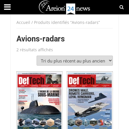
Accueil
/ Produits identifiés “Avions-radars”
Avions-radars
Trié
2 résultats affichés
du
plus
récent
au
plus
ancien