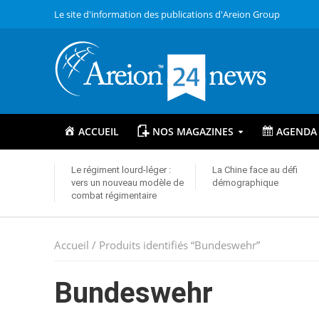
Le site d'information des publications d'Areion Group
ACCUEIL
NOS MAGAZINES
AGENDA
Le régiment lourd-léger :
La Chine face au défi
vers un nouveau modèle de
démographique
combat régimentaire
Accueil
/ Produits identifiés “Bundeswehr”
Bundeswehr