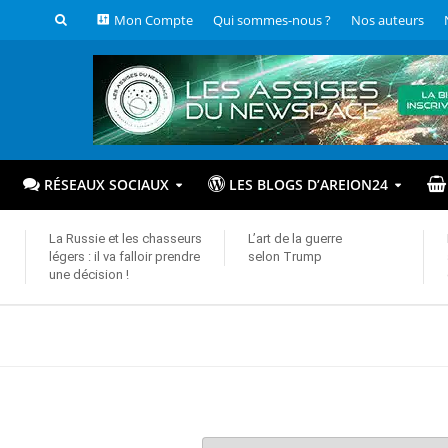
Mon Compte
Qui sommes-nous ?
Nos auteurs
RÉSEAUX SOCIAUX
LES BLOGS D’AREION24
La Russie et les chasseurs
L’art de la guerre
légers : il va falloir prendre
selon Trump
une décision !