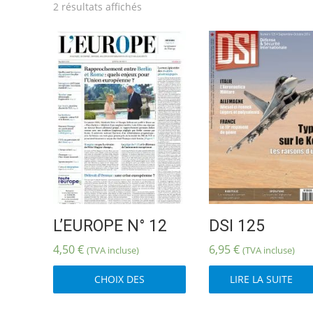
Trié
2 résultats affichés
du
plus
récent
au
plus
ancien
L’EUROPE N° 12
DSI 125
4,50
€
6,95
€
(TVA incluse)
(TVA incluse)
Ce
CHOIX DES
LIRE LA SUITE
produit
OPTIONS
a