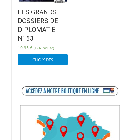
LES GRANDS
DOSSIERS DE
DIPLOMATIE
N° 63
10,95
€
(TVA incluse)
Ce
CHOIX DES
produit
OPTIONS
a
plusieurs
variations.
Les
options
peuvent
être
choisies
sur
la