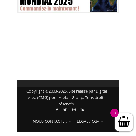
Copyright ©2003-2025. Site réalisé par Digital
Area (CMG) pour Areion Group. Tous droits
réservés.
0
NOUS CONTACTER
LÉGAL / CGV