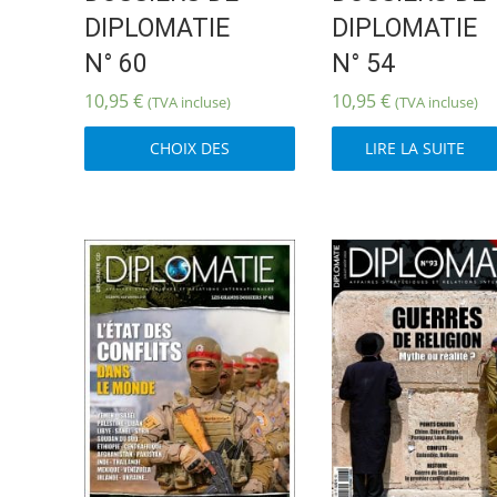
DIPLOMATIE
DIPLOMATIE
N° 60
N° 54
10,95
€
10,95
€
(TVA incluse)
(TVA incluse)
Ce
CHOIX DES
LIRE LA SUITE
produit
OPTIONS
a
plusieurs
variations.
Les
options
peuvent
être
choisies
sur
la
page
du