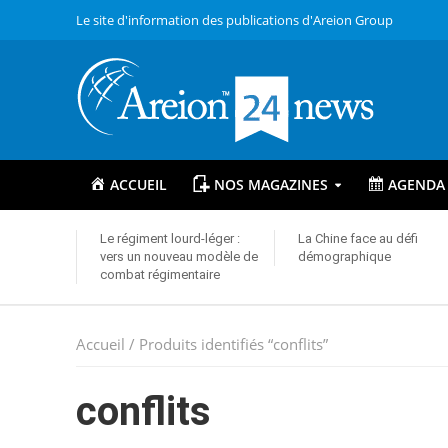
Le site d'information des publications d'Areion Group
ACCUEIL
NOS MAGAZINES
AGENDA
Le régiment lourd-léger :
La Chine face au défi
vers un nouveau modèle de
démographique
combat régimentaire
Accueil
/ Produits identifiés “conflits”
conflits