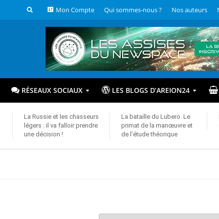
Mon Compte
Qui sommes-nous ?
Nos auteurs
RÉSEAUX SOCIAUX
LES BLOGS D’AREION24
La Russie et les chasseurs
La bataille du Lubero. Le
légers : il va falloir prendre
primat de la manœuvre et
une décision !
de l’étude théorique