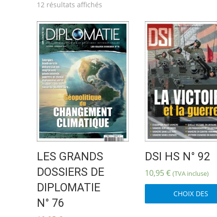
Trié
12 résultats affichés
du
plus
récent
au
plus
ancien
LES GRANDS
DSI HS N° 92
DOSSIERS DE
10,95
€
(TVA incluse)
DIPLOMATIE
CHOIX DES
N° 76
OPTIONS