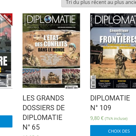
LES GRANDS
DIPLOMATIE
DOSSIERS DE
N° 109
Ce
DIPLOMATIE
9,80
€
(TVA incluse)
produit
N° 65
a
CHOIX DES