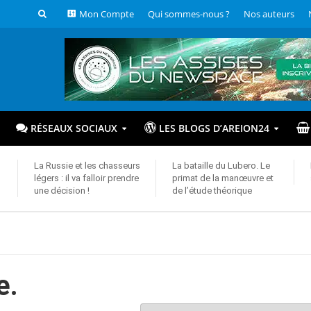
Mon Compte
Qui sommes-nous ?
Nos auteurs
RÉSEAUX SOCIAUX
LES BLOGS D’AREION24
La Russie et les chasseurs
La bataille du Lubero. Le
légers : il va falloir prendre
primat de la manœuvre et
une décision !
de l’étude théorique
e.