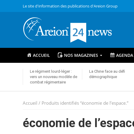
Le site d'information des publications d'Areion Group
ACCUEIL
NOS MAGAZINES
AGENDA
Le régiment lourd-léger :
La Chine face au défi
vers un nouveau modèle de
démographique
combat régimentaire
Accueil
/ Produits identifiés “économie de l’espace.”
économie de l’espac