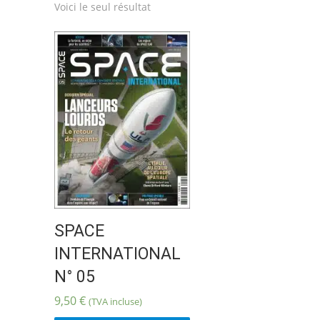
Voici le seul résultat
SPACE
INTERNATIONAL
N° 05
9,50
€
(TVA incluse)
Ce