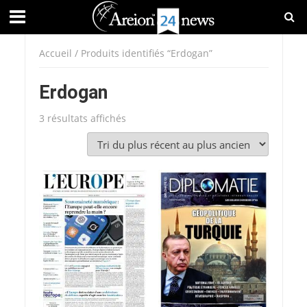
Accueil
/ Produits identifiés “Erdogan”
Erdogan
Trié
3 résultats affichés
du
plus
récent
au
plus
ancien