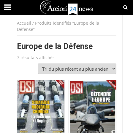
Accueil
/ Produits identifiés “Europe de la
Défense”
Europe de la Défense
Trié
7 résultats affichés
du
plus
récent
au
plus
ancien