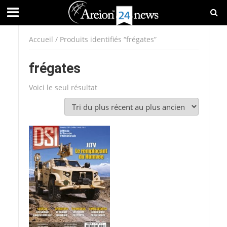
Accueil
/ Produits identifiés “frégates”
frégates
Voici le seul résultat