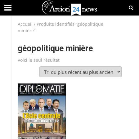
Accueil
/ Produits identifiés “géopolitique
minière”
géopolitique minière
Voici le seul résultat