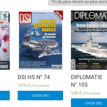
DSI HS N° 74
DIPLOMATIE
N° 105
10,95
€
(TVA incluse)
Ce
Ce
9,80
€
(TVA incluse)
CHOIX DES
produit
produit
a
OPTIONS
a
CHOIX DES