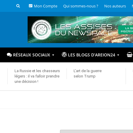
Mon Compte
Qui sommes-nous ?
Nos auteurs
RÉSEAUX SOCIAUX
LES BLOGS D’AREION24
La Russie et les chasseurs
L’art de la guerre
légers : il va falloir prendre
selon Trump
une décision !