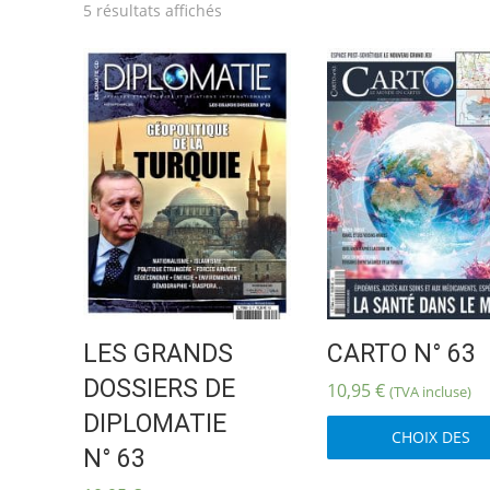
Trié
5 résultats affichés
du
plus
récent
au
plus
ancien
LES GRANDS
CARTO N° 63
DOSSIERS DE
10,95
€
(TVA incluse)
DIPLOMATIE
CHOIX DES
N° 63
OPTIONS