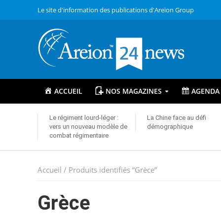
Le site d'information des publications d'Areion Group
ACCUEIL
NOS MAGAZINES
AGENDA
Le régiment lourd-léger :
La Chine face au défi
vers un nouveau modèle de
démographique
combat régimentaire
Accueil
/ Produits identifiés “Grèce”
Grèce